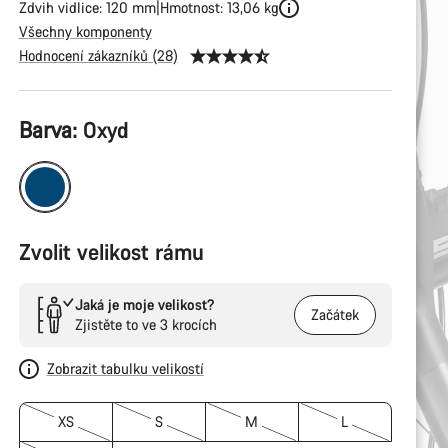
Zdvih vidlice: 120 mm
Hmotnost: 13,06 kg
Všechny komponenty
Hodnocení zákazníků (28)
Konfigurace
Barva:
Oxyd
produktu
Zvolit velikost rámu
Jaká je moje velikost?
Začátek
Zjistěte to ve 3 krocích
Zobrazit tabulku velikostí
XS
S
M
L