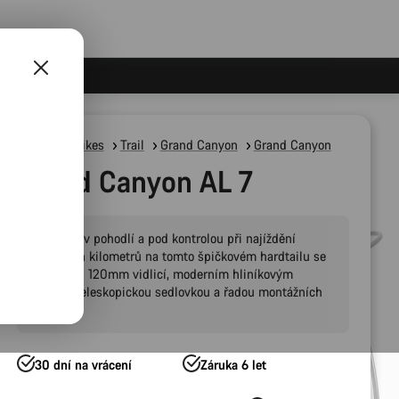
Mountain Bikes
Trail
Grand Canyon
Grand Canyon
Grand Canyon AL 7
Zůstaňte v pohodlí a pod kontrolou při najíždění
trailových kilometrů na tomto špičkovém hardtailu se
schopnou 120mm vidlicí, moderním hliníkovým
rámem, teleskopickou sedlovkou a řadou montážních
bodů.
30 dní na vrácení
Záruka 6 let