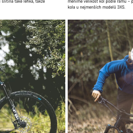
slitina také lehká, takže
měníme velikost kol podle rámu – p
kola u nejmenších modelů 3XS.
Potře
Naši odbo