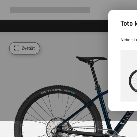
Rozbalit
Shop
Proč Canyon
Jezděte s námi
Služby
navigaci
Toto 
Nebo si 
Zvětšit