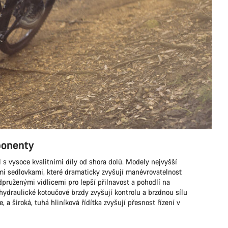
ponenty
l s vysoce kvalitními díly od shora dolů. Modely nejvyšší
mi sedlovkami, které dramaticky zvyšují manévrovatelnost
dpruženými vidlicemi pro lepší přilnavost a pohodlí na
ydraulické kotoučové brzdy zvyšují kontrolu a brzdnou sílu
e, a široká, tuhá hliníková řídítka zvyšují přesnost řízení v