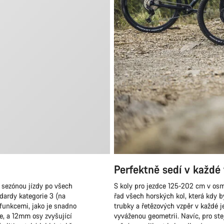
Perfektně sedí v každé 
 sezónou jízdy po všech
S koly pro jezdce 125-202 cm v osm
ndardy kategorie 3 (na
řad všech horských kol, která kdy
 funkcemi, jako je snadno
trubky a řetězových vzpěr v každé j
e, a 12mm osy zvyšující
vyváženou geometrii. Navíc, pro ste