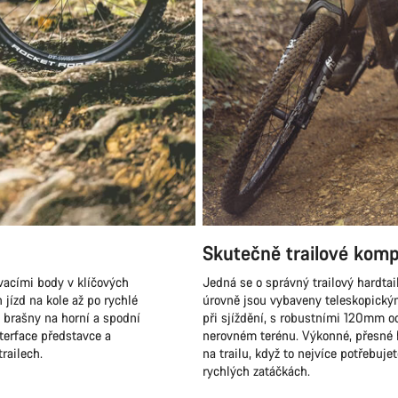
Skutečně trailové kom
ovacími body v klíčových
Jedná se o správný trailový hardtai
ízd na kole až po rychlé
úrovně jsou vybaveny teleskopický
, brašny na horní a spodní
při sjíždění, s robustními 120mm o
terface představce a
nerovném terénu. Výkonné, přesné h
trailech.
na trailu, když to nejvíce potřebujet
rychlých zatáčkách.