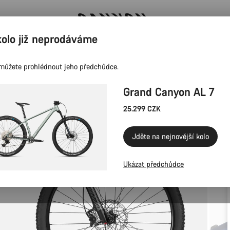
kolo již neprodáváme
Ušetřete s newsletterem Canyon
můžete prohlédnout jeho předchůdce.
Grand Canyon AL 7
25.299 CZK
Jděte na nejnovější kolo
Ukázat předchůdce