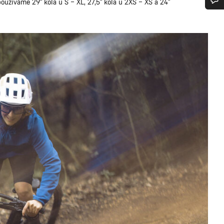
oužíváme 29" kola u S – XL, 27,5" kola u 2XS – XS a 24"
bujete pomoc?
rníci podpory zákazníků čekají, aby mohli odpovědět na vaše dotazy.
Začít chat
Zavřít