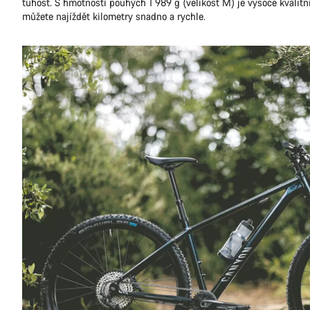
tuhost. S hmotností pouhých 1 989 g (velikost M) je vysoce kvalitní 
můžete najíždět kilometry snadno a rychle.