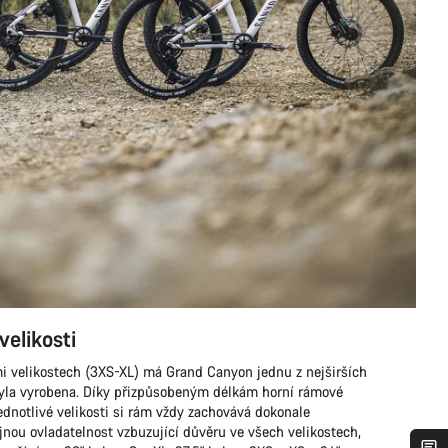
velikosti
i velikostech (3XS-XL) má Grand Canyon jednu z nejširších
 byla vyrobena. Díky přizpůsobeným délkám horní rámové
ednotlivé velikosti si rám vždy zachovává dokonale
jnou ovladatelnost vzbuzující důvěru ve všech velikostech,