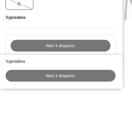
XL
Vyprodáno
Není k dispozici
Důvody
Vyprodáno
ke
koupi
Není k dispozici