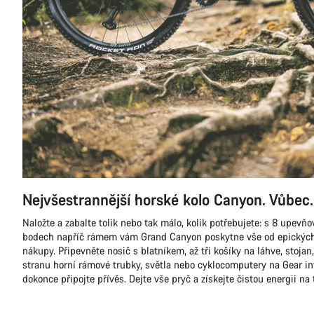
Nejvšestrannější horské kolo Canyon. Vůbec.
Naložte a zabalte tolik nebo tak málo, kolik potřebujete: s 8 upevň
bodech napříč rámem vám Grand Canyon poskytne vše od epických j
nákupy. Připevněte nosič s blatníkem, až tři košíky na láhve, stojan
stranu horní rámové trubky, světla nebo cyklocomputery na Gear in
dokonce připojte přívěs. Dejte vše pryč a získejte čistou energii na 