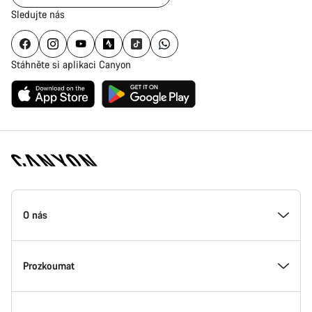
Sledujte nás
Stáhněte si aplikaci Canyon
Zápatí
stránky
O nás
Canyon
Uvnitř Canyonu
Prozkoumat