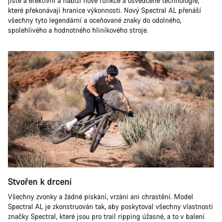
jisté a efektivní a nabízí nové funkce a osvědčené technologie,
které překonávají hranice výkonnosti. Nový Spectral AL přenáší
všechny tyto legendární a oceňované znaky do odolného,
spolehlivého a hodnotného hliníkového stroje.
Stvořen k drcení
Všechny zvonky a žádné pískání, vrzání ani chrastění. Model
Spectral AL je zkonstruován tak, aby poskytoval všechny vlastnosti
značky Spectral, které jsou pro trail ripping úžasné, a to v balení