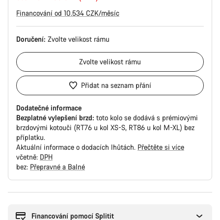
Financování od 10.534 CZK/měsíc
Doručení:
Zvolte
velikost rámu
Zvolte
velikost rámu
Přidat na seznam přání
Dodatečné informace
Bezplatné vylepšení brzd:
toto kolo se dodává s prémiovými
brzdovými kotouči (RT76 u kol XS-S, RT86 u kol M-XL) bez
příplatku.
Aktuální informace o dodacích lhůtách.
Přečtěte si více
včetně:
DPH
bez:
Přepravné a Balné
Důvody
ke
koupi
Financování pomocí Splitit