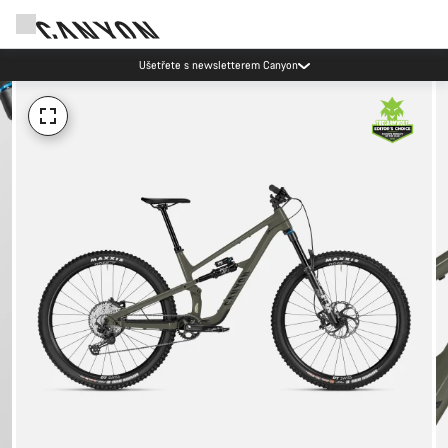
Ušetřete s newsletterem Canyon