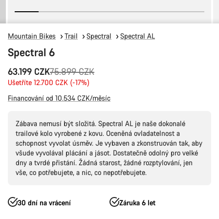
Mountain Bikes
Trail
Spectral
Spectral AL
Spectral 6
Původní
63.199 CZK
75.899 CZK
cena
Ušetříte 12.700 CZK (-17%)
Financování od 10.534 CZK/měsíc
Zábava nemusí být složitá. Spectral AL je naše dokonalé
trailové kolo vyrobené z kovu. Oceněná ovladatelnost a
schopnost vyvolat úsměv. Je vybaven a zkonstruován tak, aby
všude vyvolával plácání a jásot. Dostatečně odolný pro velké
dny a tvrdé přistání. Žádná starost, žádné rozptylování, jen
vše, co potřebujete, a nic, co nepotřebujete.
30 dní na vrácení
Záruka 6 let