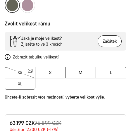
Zvolit velikost rámu
Jaká je moje velikost?
Začátek
Zjistěte to ve 3 krocích
Zobrazit tabulku velikostí
XS
S
M
L
XL
Chcete-li zobrazit více možností, vyberte velikost výše.
Původní
63.199 CZK
75.899 CZK
cena
Ušetříte 12.700 CZK (-17%)