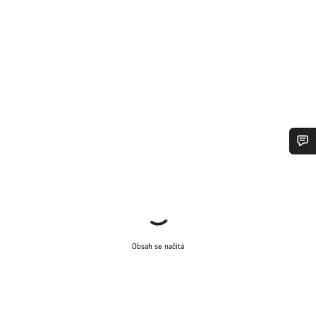
Potřebujete pomoc?
Naši odborníci podpory zákazníků čekají, aby mohli
odpovědět na vaše dotazy.
Obsah se načítá
Začít chat
Zavřít