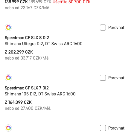
Původní
138.999 CZK
189.699 CZK
Ušetříte 50.700 CZK
cena
nebo od 23.167 CZK/Mě.
Porovnat
Přizpůsobit
Nové
Speedmax CF SLX 8 Di2
Shimano Ultegra Di2, DT Swiss ARC 1600
Z 202.299 CZK
nebo od 33.717 CZK/Mě.
Porovnat
Přizpůsobit
Připravujeme
Speedmax CF SLX 7 Di2
Shimano 105 Di2, DT Swiss ARC 1600
Z 164.399 CZK
nebo od 27.400 CZK/Mě.
Porovnat
Přizpůsobit
Nové