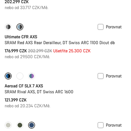
202.299 CZK
nebo od 33.717 CZK/Mě.
Porovnat
-13%
PACE Bar
Ultimate CFR AXS
SRAM Red AXS Rear Derailleur, DT Swiss ARC 1100 Dicut db
Původní
176.999 CZK
202.299 CZK
Ušetříte 25.300 CZK
cena
nebo od 29.500 CZK/Mě.
Porovnat
Nové Zboží
Wattmetr
Aeroad CF SLX 7 AXS
SRAM Rival AXS, DT Swiss ARC 1600
121.399 CZK
nebo od 20.234 CZK/Mě.
Porovnat