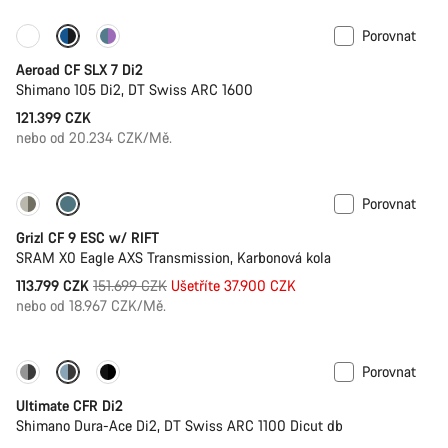
Porovnat
Nové Zboží
Wattmetr
Aeroad CF SLX 7 Di2
Shimano 105 Di2, DT Swiss ARC 1600
121.399 CZK
nebo od 20.234 CZK/Mě.
Porovnat
-25%
Grizl CF 9 ESC w/ RIFT
SRAM X0 Eagle AXS Transmission, Karbonová kola
Původní
113.799 CZK
151.699 CZK
Ušetříte 37.900 CZK
cena
nebo od 18.967 CZK/Mě.
Porovnat
PACE Bar
Je dostupná nová barva
Ultimate CFR Di2
Shimano Dura-Ace Di2, DT Swiss ARC 1100 Dicut db