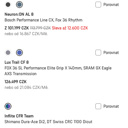
Porovnat
-11%
Kolo z minulé sezóny
Neuron:ON AL 8
Bosch Performance Line CX, Fox 36 Rhythm
Původní
Z 101.199 CZK
113.799 CZK
Sleva až 12.600 CZK
cena
nebo od 16.867 CZK/Mě.
Porovnat
Nové
Lux Trail CF 8
FOX 36 SL Performance Elite Grip X 140mm, SRAM GX Eagle
AXS Transmission
126.499 CZK
nebo od 21.084 CZK/Mě.
Porovnat
-27%
Inflite CFR Team
Shimano Dura-Ace Di2, DT Swiss CRC 1100 Dicut