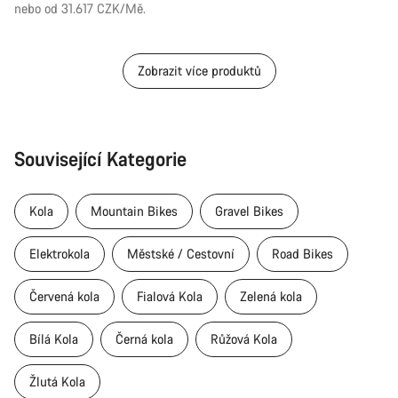
cena
nebo od 31.617 CZK/Mě.
Zobrazit více produktů
Související Kategorie
Kola
Mountain Bikes
Gravel Bikes
Elektrokola
Městské / Cestovní
Road Bikes
Červená kola
Fialová Kola
Zelená kola
Bílá Kola
Černá kola
Růžová Kola
Žlutá Kola