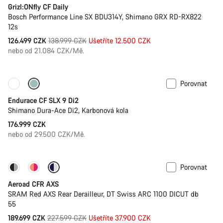
Grizl:ONfly CF Daily
Bosch Performance Line SX BDU314Y, Shimano GRX RD-RX822
12s
Původní
126.499 CZK
138.999 CZK
Ušetříte 12.500 CZK
cena
nebo od 21.084 CZK/Mě.
Porovnat
Dostupné pouze v 2XS | XS
Wattmetr
Endurace CF SLX 9 Di2
Shimano Dura-Ace Di2, Karbonová kola
176.999 CZK
nebo od 29.500 CZK/Mě.
Porovnat
-17%
Wattmetr
Aeroad CFR AXS
SRAM Red AXS Rear Derailleur, DT Swiss ARC 1100 DICUT db
55
Původní
189.699 CZK
227.599 CZK
Ušetříte 37.900 CZK