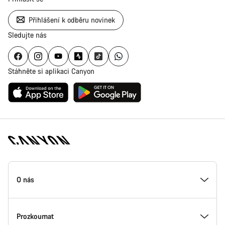
Přihlášení k odběru novinek
Sledujte nás
Stáhněte si aplikaci Canyon
Zápatí
stránky
O nás
Canyon
Uvnitř Canyonu
Prozkoumat