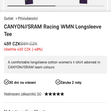
Outlet
Příslušenství
CANYON//SRAM Racing WMN Longsleeve
Tee
Původní
459 CZK
889 CZK
cena
Ušetříte 430 CZK (-48%)
A comfortable longsleeve cotton women's t-shirt adorned in
CANYON//SRAM team colours
30 dní na vrácení
Záruka 2 roky
Hodnocení zákazníků (6)
Konfigurace