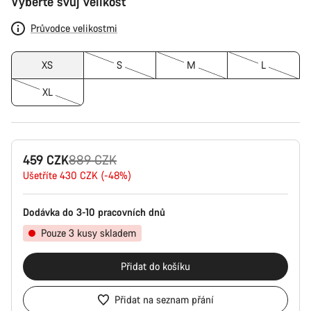
Vyberte svůj velikost
produktu
Průvodce velikostmi
XS
S
M
L
XL
Původní
459 CZK
889 CZK
cena
Ušetříte 430 CZK (-48%)
Dodávka do 3-10 pracovních dnů
Pouze 3 kusy skladem
Přidat do košíku
Přidat na seznam přání