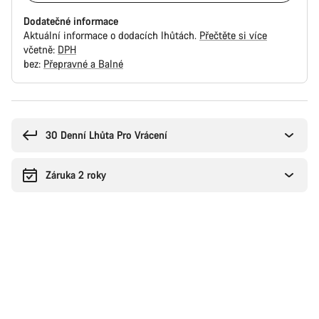
Dodatečné informace
Aktuální informace o dodacích lhůtách.
Přečtěte si více
včetně:
DPH
bez:
Přepravné a Balné
Důvody
ke
koupi
30 Denní Lhůta Pro Vrácení
Záruka 2 roky