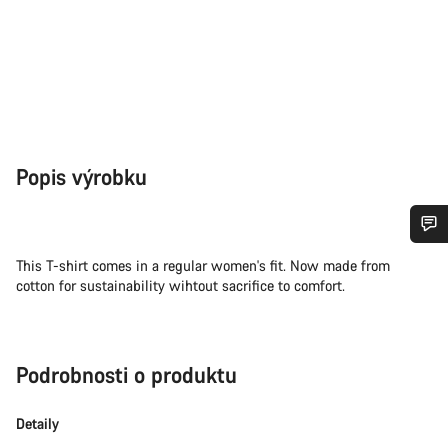
Popis výrobku
Potřebujete pomoc?
This T-shirt comes in a regular women's fit. Now made from
cotton for sustainability wihtout sacrifice to comfort.
Naši odborníci podpory zákazníků čekají, aby mohli
odpovědět na vaše dotazy.
Podrobnosti o produktu
Začít chat
Detaily
Zavřít