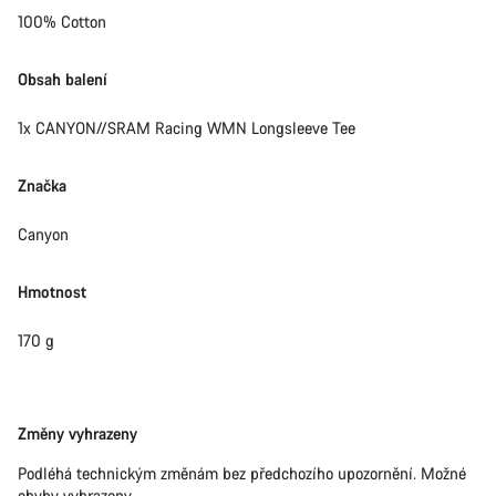
100% Cotton
Obsah balení
1x CANYON//SRAM Racing WMN Longsleeve Tee
Značka
Canyon
Hmotnost
170 g
Právní
Změny vyhrazeny
omezení
Podléhá technickým změnám bez předchozího upozornění. Možné
chyby vyhrazeny.