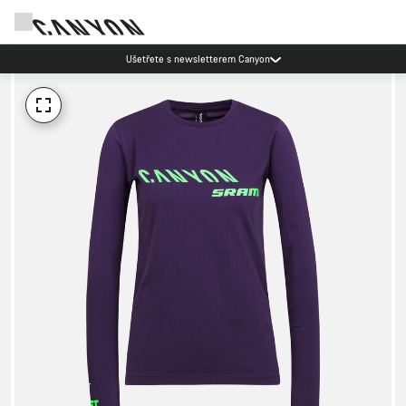
Ušetřete s newsletterem Canyon