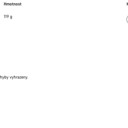
Hmotnost
119 g
hyby vyhrazeny.