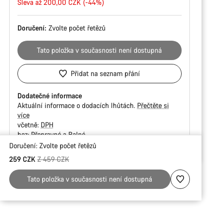
cena
Sleva až 200,00 CZK (-44%)
Doručení:
Zvolte
počet řetězů
Tato položka v současnosti není dostupná
Přidat na seznam přání
Dodatečné informace
Aktuální informace o dodacích lhůtách.
Přečtěte si
více
včetně:
DPH
bez:
Přepravné a Balné
Doručení:
Zvolte
počet řetězů
Důvody
Původní cena
259 CZK
Z 459 CZK
ke
koupi
Tato položka v současnosti není dostupná