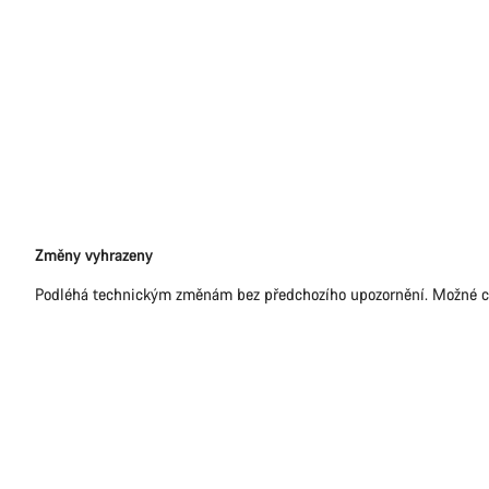
Právní
Změny vyhrazeny
omezení
Podléhá technickým změnám bez předchozího upozornění. Možné c