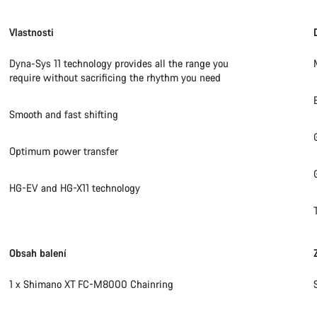
Potře
Vlastnosti
Dyna-Sys 11 technology provides all the range you
Naši odbo
require without sacrificing the rhythm you need
Smooth and fast shifting
Optimum power transfer
HG-EV and HG-X11 technology
Obsah balení
1 x Shimano XT FC-M8000 Chainring