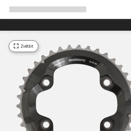
Rozbalit
Shop
Proč Canyon
Jezděte s námi
Služby
navigaci
Zvětšit