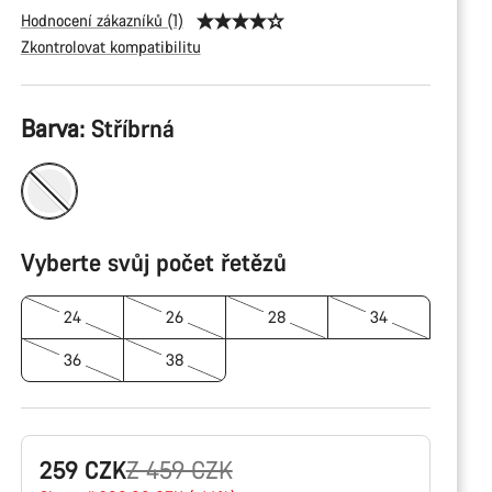
Hodnocení zákazníků (1)
Zkontrolovat kompatibilitu
Konfigurace
Barva:
Stříbrná
produktu
Vyberte svůj počet řetězů
24
26
28
34
36
38
Původní
259 CZK
Z 459 CZK