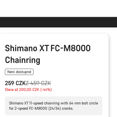
Shimano XT FC-M8000
Chainring
Není dostupné
Původní
259 CZK
Z 459 CZK
cena
Sleva až 200,00 CZK (-44%)
Shimano XT 11-speed chainring with 64 mm bolt circle
for 2-speed FC-M8000 (24/34) cranks.