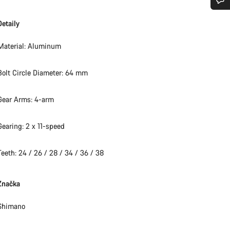
bujete pomoc?
Detaily
Material: Aluminum
rníci podpory zákazníků čekají, aby mohli odpovědět na vaše dotazy.
Bolt Circle Diameter: 64 mm
Začít chat
Gear Arms: 4-arm
Zavřít
Gearing: 2 x 11-speed
Teeth: 24 / 26 / 28 / 34 / 36 / 38
Značka
Shimano