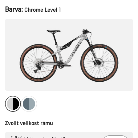
Konfigurace
Barva:
Chrome Level 1
produktu
Zvolit velikost rámu