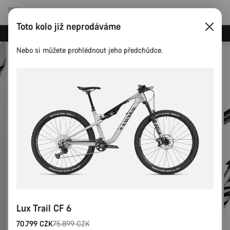
Toto kolo již neprodáváme
Ušetřete s newsletterem Canyon
Nebo si můžete prohlédnout jeho předchůdce.
Lux Trail CF 6
70.799 CZK
75.899 CZK
Původní