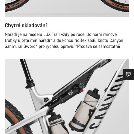
Chytré skladování
Nářadí je na modelu LUX Trail vždy po ruce. Do horní rámové
trubky uložte mininářadí* a do konců řídítek sadu knotů Canyon
Sahmurai Sword* pro rychlou opravu. *Prodává se samostatně
Potřebujete pomoc?
Naši odborníci podpory zákazníků čekají, aby mohli
odpovědět na vaše dotazy.
Začít chat