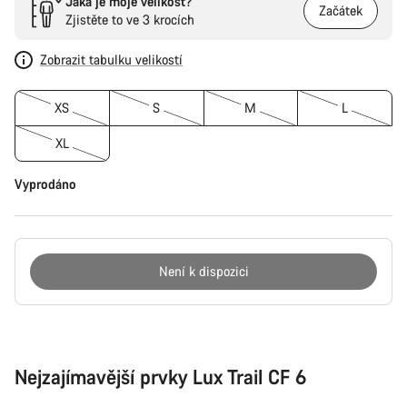
Jaká je moje velikost?
Začátek
Zjistěte to ve 3 krocích
Zobrazit tabulku velikostí
XS
S
M
L
XL
Vyprodáno
Není k dispozici
Důvody
ke
koupi
Nejzajímavější prvky Lux Trail CF 6