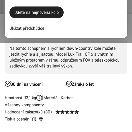
cena
Jděte na nejnovější kolo
Outlet
Mountain
Ukázat předchůdce
Lux Trail CF 6
Na tomto schopném a rychlém down-country kole můžete
jezdit rychle a s jistotou. Model Lux Trail CF 6 s vnitřním
úložným prostorem v rámu, odpružením FOX a teleskopickou
sedlovkou zvýší váš trailový výkon.
30 dní na vrácení
Záruka 6 let
Hmotnost: 13,1 kg
Materiál: Karbon
Všechny komponenty
Hodnocení zákazníků (30)
Tisk a ocenění (1)