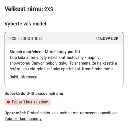
Velikost rámu:
2XS
Vyberte váš model
2XS - #0001111074
144.099 CZK
Stupeň opotřebení: Mírné stopy použití
Tato kola a rámy byly několikrát testovány - např. v
showroomu Canyon nebo v tisku. To znamená, že na kazetě a
řetězu jsou viditelné známky opotřebení. Kromě toho rám a
komponenty mohou mít škrábance, poškození laku a barevné
Další informace
odchylky. Všechny součásti však fungují perfektně.
Dodávka do 3-10 pracovních dnů
Pouze 1 kus skladem
Upozornění:
Profesionální kola mohou mít upravenou specifikaci.
Zobrazit komponenty