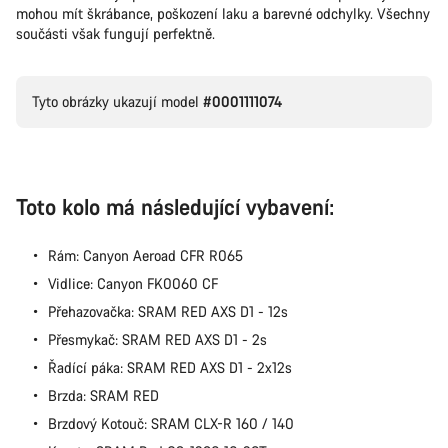
Naši odborníci podpory zákazníků čekají, aby mohli
mohou mít škrábance, poškození laku a barevné odchylky. Všechny
odpovědět na vaše dotazy.
součásti však fungují perfektně.
Začít chat
Tyto obrázky ukazují model
#0001111074
Zavřít
Toto kolo má následující vybavení:
Rám: Canyon Aeroad CFR R065
Vidlice: Canyon FK0060 CF
Přehazovačka: SRAM RED AXS D1 - 12s
Přesmykač: SRAM RED AXS D1 - 2s
Řadící páka: SRAM RED AXS D1 - 2x12s
Brzda: SRAM RED
Brzdový Kotouč: SRAM CLX-R 160 / 140