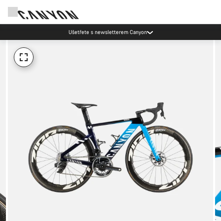
Ušetřete s newsletterem Canyon