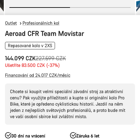
Outlet
Profesionálních kol
Aeroad CFR Team Movistar
Repasované kolo v 2XS
Původní
144.099 CZK
227.599 CZK
cena
Ušetříte 83.500 CZK (-37%)
Financování od 24.017 CZK/měsíc
Chcete si koupit velmi speciální závodní stroj za atraktivní
cenu? Pak využijte příležitosti a kupte si originální kolo Pro
Bike, které je opředeno cyklistickou historií. Jezdil na něm
jeden z nejlepších světových profesionálů, a proto bude mít
ve vaší osobní sbírce kol zvláštní místo.
30 dní na vrácení
Záruka 6 let