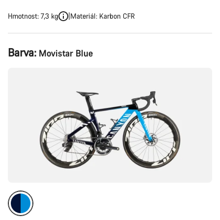
Hmotnost: 7,3 kg
Materiál: Karbon CFR
Konfigurace
Barva:
Movistar Blue
produktu