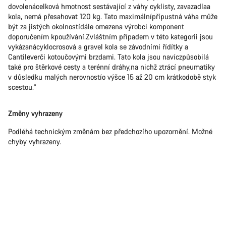
dovolenácelková hmotnost sestávající z váhy cyklisty, zavazadlaa
kola, nemá přesahovat 120 kg. Tato maximálnípřípustná váha může
být za jistých okolnostídále omezena výrobci komponent
doporučením kpoužívání.Zvláštním případem v této kategorii jsou
vykázanácyklocrosová a gravel kola se závodními řídítky a
Cantileverči kotoučovými brzdami. Tato kola jsou navíczpůsobilá
také pro štěrkové cesty a terénní dráhy,na nichž ztrácí pneumatiky
v důsledku malých nerovnostío výšce 15 až 20 cm krátkodobě styk
scestou."
Změny vyhrazeny
Podléhá technickým změnám bez předchozího upozornění. Možné
chyby vyhrazeny.