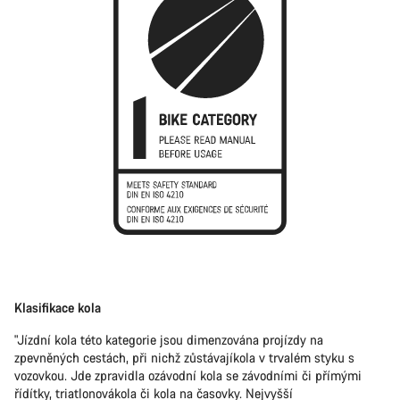
Klasifikace kola
"Jízdní kola této kategorie jsou dimenzována projízdy na
zpevněných cestách, při nichž zůstávajíkola v trvalém styku s
vozovkou. Jde zpravidla ozávodní kola se závodními či přímými
řídítky, triatlonovákola či kola na časovky. Nejvyšší