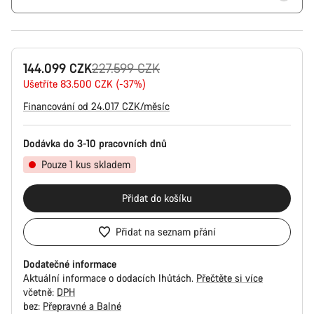
Původní
144.099 CZK
227.599 CZK
cena
Ušetříte 83.500 CZK (-37%)
Financování od 24.017 CZK/měsíc
Dodávka do 3-10 pracovních dnů
Pouze 1 kus skladem
Přidat do košíku
Přidat na seznam přání
Dodatečné informace
Aktuální informace o dodacích lhůtách.
Přečtěte si více
včetně:
DPH
bez:
Přepravné a Balné