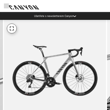
Ušetřete s newsletterem Canyon