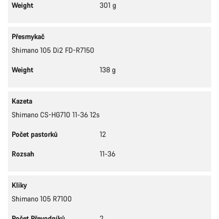
Weight
301 g
Přesmykač
Shimano 105 Di2 FD-R7150
Weight
138 g
Kazeta
Shimano CS-HG710 11-36 12s
Počet pastorků
12
Rozsah
11-36
Kliky
Shimano 105 R7100
Počet Převodníků
2