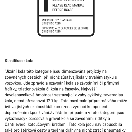
Klasifikace kola
"Jízdní kola této kategorie jsou dimenzována projízdy na
zpevněných cestách, při nichž zůstávajíkola v trvalém styku s
vozovkou. Jde zpravidla ozávodní kola se závodními či přímými
řídítky, triatlonovákola či kola na časovky. Nejvyšší
dovolenácelková hmotnost sestávající z váhy cyklisty, zavazadlaa
kola, nemá přesahovat 120 kg. Tato maximálnípřípustná váha může
být za jistých okolnostídále omezena výrobci komponent
doporučením kpoužívání.Zvláštním případem v této kategorii jsou
vykázanácyklocrosová a gravel kola se závodními řídítky a
Cantileverči kotoučovými brzdami. Tato kola jsou navíczpůsobilá
také pro štěrkové cesty a terénní dráhy,na nichž ztrácí pneumatiky