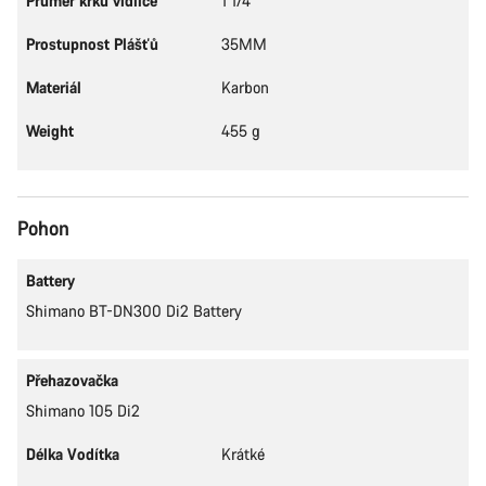
Průměr krku vidlice
1 1/4"
Prostupnost Plášťů
35MM
Materiál
Karbon
Weight
455 g
Pohon
Battery
Shimano BT-DN300 Di2 Battery
Přehazovačka
Shimano 105 Di2
Délka Vodítka
Krátké