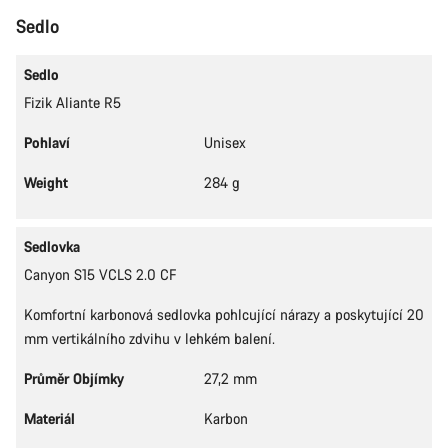
Začít chat
Sedlo
Zavřít
Sedlo
Fizik Aliante R5
Pohlaví
Unisex
Weight
284 g
Sedlovka
Canyon S15 VCLS 2.0 CF
Komfortní karbonová sedlovka pohlcující nárazy a poskytující 20
mm vertikálního zdvihu v lehkém balení.
Průměr Objímky
27,2 mm
Materiál
Karbon