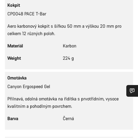
Kokpit
CP0048 PACE T-Bar
Aero karbonový kokpit s šířkou 50 mm a výškou 20 mm pro
celkem 12 různých poloh.
Materiál
Karbon
Weight
224 g
Omotávka
Canyon Ergospeed Gel
Přilnavá, odolná omotávka na řídítka s prvotřídním, vysoce
Potřebujete pomoc?
kvalitním a pohodlným povrchem.
Barva
Černá
Naši odborníci podpory zákazníků čekají, aby mohli
odpovědět na vaše dotazy.