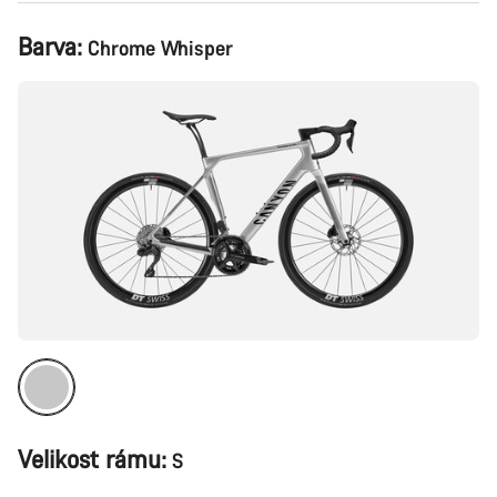
Konfigurace
Barva:
Chrome Whisper
produktu
Velikost rámu:
S