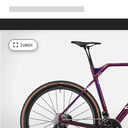
Rozbalit
Shop
Proč Canyon
Jezděte s námi
Služby
navigaci
Zvětšit