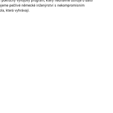
 pokročilý vývojový program, který neúnavně usiluje o další
nujeme pečlivé německé inženýrství s nekompromisním
a, která vyhrávají.