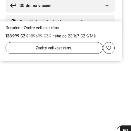
30 dní na vrácení
Speciálně navržená ochrana pro přepravu
Doručení:
Zvolte
velikost rámu
Původní cena
138.999 CZK
189.699 CZK
nebo od 23.167 CZK/Mě.
Zvolte
velikost rámu