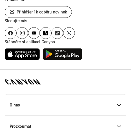
Přihlášení k odběru novinek
Sledujte nás
Stáhněte si aplikaci Canyon
Zápatí
stránky
O nás
Canyon
Uvnitř Canyonu
Prozkoumat