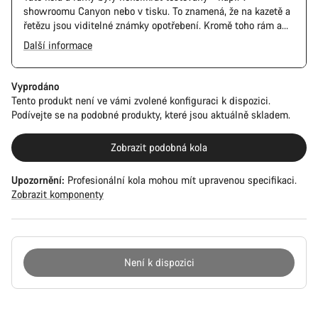
showroomu Canyon nebo v tisku. To znamená, že na kazetě a
řetězu jsou viditelné známky opotřebení. Kromě toho rám a
komponenty mohou mít škrábance, poškození laku a barevné
Další informace
odchylky. Všechny součásti však fungují perfektně.
The Pro Bike has the visual design of the Ultimate CFR but is
built on the Ultimate CF SLX platform.
Vyprodáno
Tento produkt není ve vámi zvolené konfiguraci k dispozici.
Podívejte se na podobné produkty, které jsou aktuálně skladem.
Zobrazit podobná kola
Upozornění:
Profesionální kola mohou mít upravenou specifikaci.
Zobrazit komponenty
Není k dispozici
Důvody
ke