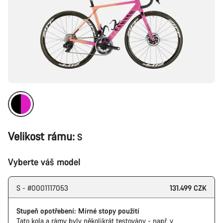
Velikost rámu:
S
Vyberte váš model
S - #0001117053
131.499 CZK
Stupeň opotřebení: Mírné stopy použití
Tato kola a rámy byly několikrát testovány - např. v