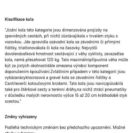
Klasifikace kola
"Jízdní kola této kategorie jsou dimenzována projízdy na
zpevněných cestách, při nichž zůstávajíkola v trvalém styku s
vozovkou. Jde zpravidla ozávodní kola se závodními či přímými
řídítky, triatlonovákola či kola na časovky. Nejvyšší
dovolenácelková hmotnost sestávající z váhy cyklisty, zavazadlaa
kola, nemá přesahovat 120 kg. Tato maximálnípřípustná váha může
být za jistých okolnostídále omezena výrobci komponent
doporučením kpoužívání.Zvláštním případem v této kategorii jsou
vykázanácyklocrosová a gravel kola se závodními řídítky a
Cantileverči kotoučovými brzdami. Tato kola jsou navíczpůsobilá
také pro štěrkové cesty a terénní dráhy,na nichž ztrácí pneumatiky
v důsledku malých nerovnostío výšce 15 až 20 cm krátkodobě styk
scestou."
Změny vyhrazeny
Podléhá technickým změnám bez předchozího upozornění. Možné