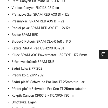
Rám: Canyon Ultimate CF SLX R100
Vidlice: Canyon FK0146 CF Disc
Přehazovačka: SRAM RED AXS D1 - 12s
Přesmykač: SRAM RED AXS D1 - 2s
Řadící páka: SRAM RED AXS D1 - 2x12s
Brzda: SRAM RED
Brzdový Kotouč: SRAM CLX-R 160 / 140
Kazeta: SRAM Red CS-1290 10-28T
Kliky: SRAM AXS Powermeter - 52/39T - 172,5mm
Středové složení: SRAM DUB
Potřebujete pomoc?
Zadní kolo: ZIPP 202
Přední kolo: ZIPP 202
Naši odborníci podpory zákazníků čekají, aby mohli
odpovědět na vaše dotazy.
Zadní plášť: Schwalbe Pro One TT 25mm tubular
Přední plášť: Schwalbe Pro One TT 25mm tubular
Kokpit: Canyon CP0015 - 110/390-430mm
Začít chat
Omotávka: Ergon
Zavřít