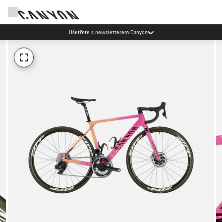
Ušetřete s newsletterem Canyon