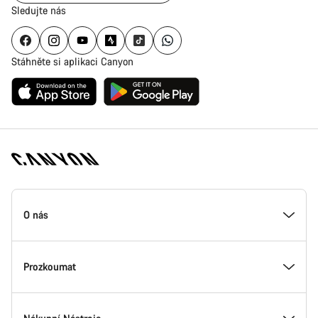
Sledujte nás
Stáhněte si aplikaci Canyon
Zápatí
stránky
O nás
Canyon
Uvnitř Canyonu
Prozkoumat