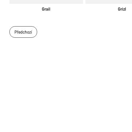
Grail
Grizl
Předchozí