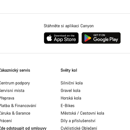
Stáhněte si aplikaci Canyon
Zákaznický servis
Světy kol
Centrum podpory
Silniční kola
Servisní místa
Gravel kola
Přeprava
Horská kola
Platba & Financování
E-Bikes
Záruka & Garance
Městská / Cestovní kola
Vrácení
Díly a příslušenství
Zde odstoupit od smlouvy
Cyklistické Oblečení