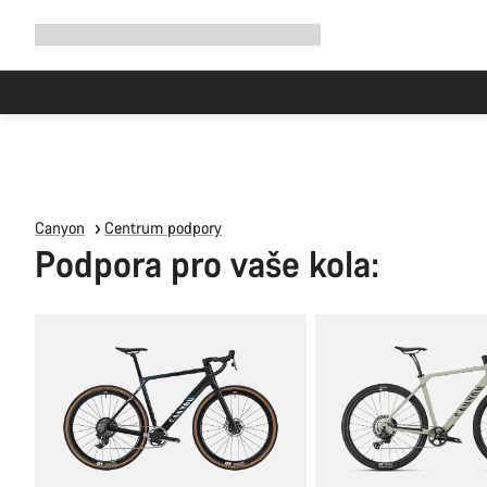
Rozbalit
Shop
Proč Canyon
Jezděte s námi
Služby
navigaci
Canyon
Centrum podpory
Podpora pro vaše kola: