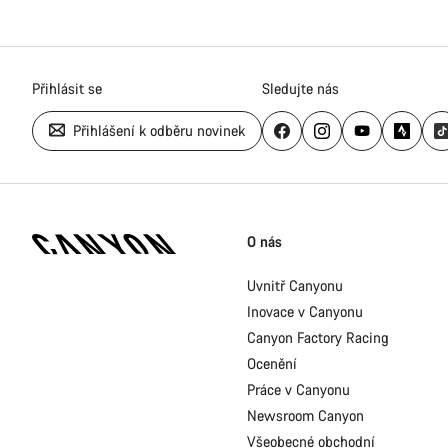
Přihlásit se
Sledujte nás
Přihlášení k odběru novinek
Zápatí
stránky
O nás
Canyon
Uvnitř Canyonu
Inovace v Canyonu
Canyon Factory Racing
Ocenění
Práce v Canyonu
Newsroom Canyon
Všeobecné obchodní