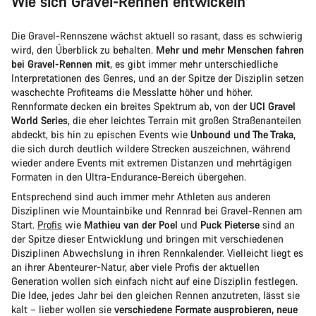
Wie sich Gravel-Rennen entwickeln
Die Gravel-Rennszene wächst aktuell so rasant, dass es schwierig
wird, den Überblick zu behalten.
Mehr und mehr Menschen fahren
bei Gravel-Rennen mit
, es gibt immer mehr unterschiedliche
Interpretationen des Genres, und an der Spitze der Disziplin setzen
waschechte Profiteams die Messlatte höher und höher.
Rennformate decken ein breites Spektrum ab, von der
UCI Gravel
World Series
, die eher leichtes Terrain mit großen Straßenanteilen
abdeckt, bis hin zu epischen Events wie
Unbound und The Traka
,
die sich durch deutlich wildere Strecken auszeichnen, während
wieder andere Events mit extremen Distanzen und mehrtägigen
Formaten in den Ultra-Endurance-Bereich übergehen.
Entsprechend sind auch immer mehr Athleten aus anderen
Disziplinen wie Mountainbike und Rennrad bei Gravel-Rennen am
Start.
Profis
wie
Mathieu van der Poel
und
Puck Pieterse
sind an
der Spitze dieser Entwicklung und bringen mit verschiedenen
Disziplinen Abwechslung in ihren Rennkalender. Vielleicht liegt es
an ihrer Abenteurer-Natur, aber viele Profis der aktuellen
Generation wollen sich einfach nicht auf eine Disziplin festlegen.
Die Idee, jedes Jahr bei den gleichen Rennen anzutreten, lässt sie
kalt – lieber wollen sie
verschiedene Formate ausprobieren, neue