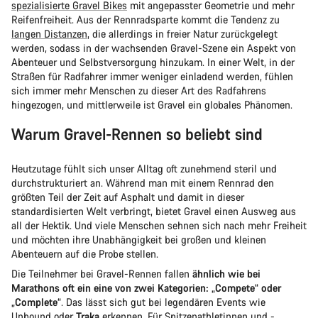
spezialisierte Gravel Bikes
mit angepasster Geometrie und mehr
Reifenfreiheit. Aus der Rennradsparte kommt die Tendenz zu
langen Distanzen
, die allerdings in freier Natur zurückgelegt
werden, sodass in der wachsenden Gravel-Szene ein Aspekt von
Abenteuer und Selbstversorgung hinzukam. In einer Welt, in der
Straßen für Radfahrer immer weniger einladend werden, fühlen
sich immer mehr Menschen zu dieser Art des Radfahrens
hingezogen, und mittlerweile ist Gravel ein globales Phänomen.
Warum Gravel-Rennen so beliebt sind
Heutzutage fühlt sich unser Alltag oft zunehmend steril und
durchstrukturiert an. Während man mit einem Rennrad den
größten Teil der Zeit auf Asphalt und damit in dieser
standardisierten Welt verbringt, bietet Gravel einen Ausweg aus
all der Hektik. Und viele Menschen sehnen sich nach mehr Freiheit
und möchten ihre Unabhängigkeit bei großen und kleinen
Abenteuern auf die Probe stellen.
Die Teilnehmer bei Gravel-Rennen fallen
ähnlich wie bei
Marathons oft ein eine von zwei Kategorien: „Compete“ oder
„Complete“
. Das lässt sich gut bei legendären Events wie
Unbound oder
Traka
erkennen. Für Spitzenathletinnen und -