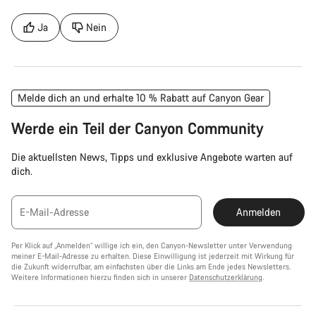
Ja
Nein
Melde dich an und erhalte 10 % Rabatt auf Canyon Gear
Werde ein Teil der Canyon Community
Die aktuellsten News, Tipps und exklusive Angebote warten auf
dich.
E-Mail-Adresse
Anmelden
Per Klick auf „Anmelden“ willige ich ein, den Canyon-Newsletter unter Verwendung
meiner E-Mail-Adresse zu erhalten. Diese Einwilligung ist jederzeit mit Wirkung für
die Zukunft widerrufbar, am einfachsten über die Links am Ende jedes Newsletters.
Weitere Informationen hierzu finden sich in unserer
Datenschutzerklärung
.