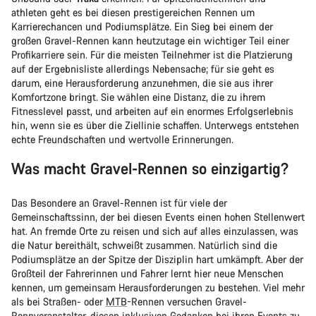
athleten geht es bei diesen prestigereichen Rennen um
Karrierechancen und Podiumsplätze. Ein Sieg bei einem der
großen Gravel-Rennen kann heutzutage ein wichtiger Teil einer
Profikarriere sein. Für die meisten Teilnehmer ist die Platzierung
auf der Ergebnisliste allerdings Nebensache; für sie geht es
darum, eine Herausforderung anzunehmen, die sie aus ihrer
Komfortzone bringt. Sie wählen eine Distanz, die zu ihrem
Fitnesslevel passt, und arbeiten auf ein enormes Erfolgserlebnis
hin, wenn sie es über die Ziellinie schaffen. Unterwegs entstehen
echte Freundschaften und wertvolle Erinnerungen.
Was macht Gravel-Rennen so einzigartig?
Das Besondere an Gravel-Rennen ist für viele der
Gemeinschaftssinn, der bei diesen Events einen hohen Stellenwert
hat. An fremde Orte zu reisen und sich auf alles einzulassen, was
die Natur bereithält, schweißt zusammen. Natürlich sind die
Podiumsplätze an der Spitze der Disziplin hart umkämpft. Aber der
Großteil der Fahrerinnen und Fahrer lernt hier neue Menschen
kennen, um gemeinsam Herausforderungen zu bestehen. Viel mehr
als bei Straßen- oder
MTB
-Rennen versuchen Gravel-
Rennveranstalter, diesen inklusiven Gedanken bei ihren Events zu