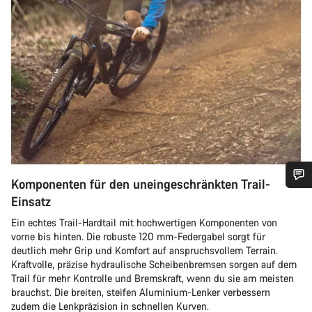
Komponenten für den uneingeschränkten Trail-
Benötigst du Hilfe?
Einsatz
Ein echtes Trail-Hardtail mit hochwertigen Komponenten von
vorne bis hinten. Die robuste 120 mm-Federgabel sorgt für
Unsere Experten stehen dir jetzt im Chat zur Verfügung.
deutlich mehr Grip und Komfort auf anspruchsvollem Terrain.
Kraftvolle, präzise hydraulische Scheibenbremsen sorgen auf dem
Trail für mehr Kontrolle und Bremskraft, wenn du sie am meisten
Chat starten
brauchst. Die breiten, steifen Aluminium-Lenker verbessern
zudem die Lenkpräzision in schnellen Kurven.