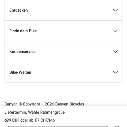
Inside Canyon
Entdecken
Innovation bei Canyon
Events
Finde dein Bike
Canyon Factory Racing
Canyon Standorte finden
Modellfinder
Kundenservice
Auszeichnungen
Teams, Athleten & Fahrer
Verfügbare Bikes
Service Center
Bike-Welten
Jobs
News & Storys
Finde deine Canyon Größe
Service-Standorte
Rennräder
Canyon © Copyright – 2026 Canyon Bicycles
GmbH – All Rights Reserved
Liefertermin:
Wähle
Rahmengröße
Canyon Newsroom
Tipps & Ratschläge
Bikevergleich
Versand
Gravel Bikes
699 CHF
oder ab 117 CHF/Mo.