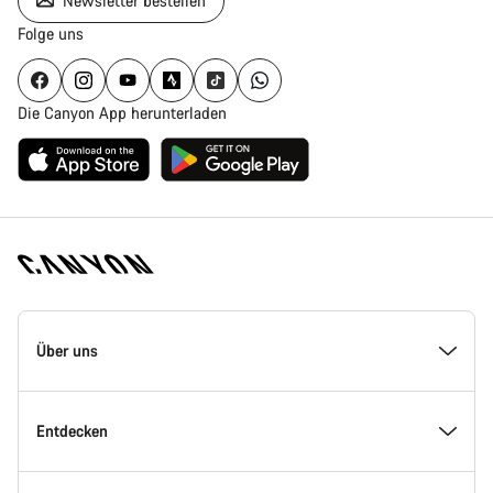
Newsletter bestellen
Folge uns
Die Canyon App herunterladen
Canyon
Homepage
Über uns
Fußzeile
Inside Canyon
Entdecken