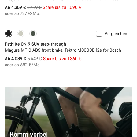
Ursprungspreis
Ab 4.359 €
5.449 €
Spare bis zu 1.090 €
oder ab 727 €/Mo.
Vergleichen
-25%
Pathlite:ON 9 SUV step-through
Magura MT C ABS front brake, Tektro M8000E 12s for Bosch
Ursprungspreis
Ab 4.089 €
5.449 €
Spare bis zu 1.360 €
oder ab 682 €/Mo.
Komm vorbei