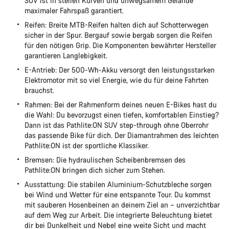
SUV ist in steilen Kurven und unwegsamem Gelände
maximaler Fahrspaß garantiert.
Reifen: Breite MTB-Reifen halten dich auf Schotterwegen
sicher in der Spur. Bergauf sowie bergab sorgen die Reifen
für den nötigen Grip. Die Komponenten bewährter Hersteller
garantieren Langlebigkeit.
E-Antrieb: Der 500-Wh-Akku versorgt den leistungsstarken
Elektromotor mit so viel Energie, wie du für deine Fahrten
brauchst.
Rahmen: Bei der Rahmenform deines neuen E-Bikes hast du
die Wahl: Du bevorzugst einen tiefen, komfortablen Einstieg?
Dann ist das Pathlite:ON SUV step-through ohne Oberrohr
das passende Bike für dich. Der Diamantrahmen des leichten
Pathlite:ON ist der sportliche Klassiker.
Bremsen: Die hydraulischen Scheibenbremsen des
Pathlite:ON bringen dich sicher zum Stehen.
Ausstattung: Die stabilen Aluminium-Schutzbleche sorgen
bei Wind und Wetter für eine entspannte Tour. Du kommst
mit sauberen Hosenbeinen an deinem Ziel an – unverzichtbar
auf dem Weg zur Arbeit. Die integrierte Beleuchtung bietet
dir bei Dunkelheit und Nebel eine weite Sicht und macht