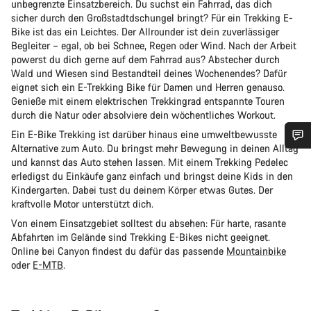
unbegrenzte Einsatzbereich. Du suchst ein Fahrrad, das dich
sicher durch den Großstadtdschungel bringt? Für ein Trekking E-
Bike ist das ein Leichtes. Der Allrounder ist dein zuverlässiger
Begleiter – egal, ob bei Schnee, Regen oder Wind. Nach der Arbeit
powerst du dich gerne auf dem Fahrrad aus? Abstecher durch
Wald und Wiesen sind Bestandteil deines Wochenendes? Dafür
eignet sich ein E-Trekking Bike für Damen und Herren genauso.
Genieße mit einem elektrischen Trekkingrad entspannte Touren
durch die Natur oder absolviere dein wöchentliches Workout.
Ein E-Bike Trekking ist darüber hinaus eine umweltbewusste
Alternative zum Auto. Du bringst mehr Bewegung in deinen Alltag
Benötigst du Hilfe?
und kannst das Auto stehen lassen. Mit einem Trekking Pedelec
erledigst du Einkäufe ganz einfach und bringst deine Kids in den
Kindergarten. Dabei tust du deinem Körper etwas Gutes. Der
Unsere Experten stehen dir jetzt im Chat zur Verfügung.
kraftvolle Motor unterstützt dich.
Von einem Einsatzgebiet solltest du absehen: Für harte, rasante
Abfahrten im Gelände sind Trekking E-Bikes nicht geeignet.
Chat starten
Online bei Canyon findest du dafür das passende
Mountainbike
oder
E-MTB
.
Schließen