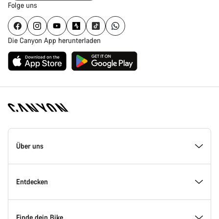
Folge uns
Die Canyon App herunterladen
Canyon
Homepage
Über uns
Fußzeile
Inside Canyon
Entdecken
Innovation bei Canyon
Events
Finde dein Bike