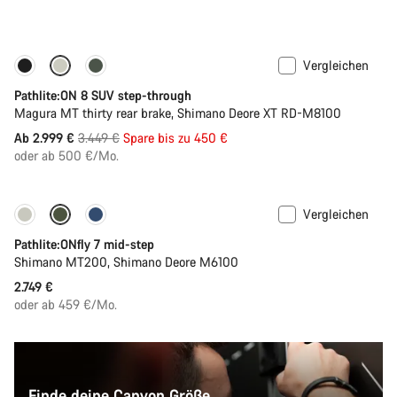
Vergleichen
-13%
Neue Verfügbarkeiten
Pathlite:ON 8 SUV step-through
Magura MT thirty rear brake, Shimano Deore XT RD-M8100
Ursprungspreis
Ab 2.999 €
3.449 €
Spare bis zu 450 €
oder ab 500 €/Mo.
Vergleichen
Pathlite:ONfly 7 mid-step
Shimano MT200, Shimano Deore M6100
2.749 €
oder ab 459 €/Mo.
Finde deine Canyon Größe