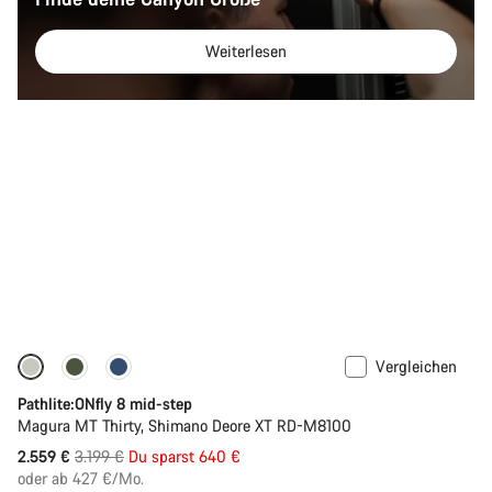
Weiterlesen
Vergleichen
-20%
Pathlite:ONfly 8 mid-step
Magura MT Thirty, Shimano Deore XT RD-M8100
Ursprungspreis
2.559 €
3.199 €
Du sparst 640 €
oder ab 427 €/Mo.