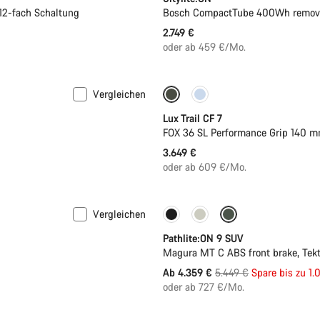
12-fach Schaltung
Bosch CompactTube 400Wh removab
2.749 €
oder ab 459 €/Mo.
Vergleichen
Neu
Lux Trail CF 7
FOX 36 SL Performance Grip 140 m
3.649 €
oder ab 609 €/Mo.
Vergleichen
-20%
Pathlite:ON 9 SUV
Magura MT C ABS front brake, Tek
Ursprungspreis
Ab 4.359 €
5.449 €
Spare bis zu 1.
oder ab 727 €/Mo.