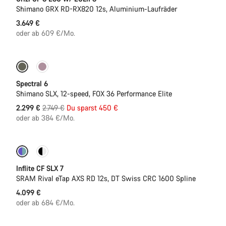
Shimano GRX RD-RX820 12s, Aluminium-Laufräder
3.649 €
oder ab 609 €/Mo.
-16%
29er oder Mullet
Spectral 6
Shimano SLX, 12-speed, FOX 36 Performance Elite
Ursprungspreis
2.299 €
2.749 €
Du sparst 450 €
oder ab 384 €/Mo.
Powermeter
Inflite CF SLX 7
SRAM Rival eTap AXS RD 12s, DT Swiss CRC 1600 Spline
4.099 €
oder ab 684 €/Mo.