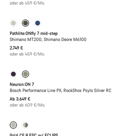
oder ab 459 €/Mo.
Pathlite:ONfly 7 mid-step
Shimano MT200, Shimano Deore M6100
2.749 €
oder ab 459 €/Mo.
Neu
Neuron:ON 7
Bosch Performance Line PX, RockShox Psylo Silver RC
Ab 3.649 €
oder ab 609 €/Mo.
Neue Verfügbarkeiten
Grizl CF 8 ESC w/ ECLIPS