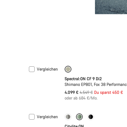
Vergleichen
-10%
Spectral:ON CF 9 Di2
Shimano EP801, Fox 38 Performance
Ursprungspreis
4.099 €
4.549 €
Du sparst 450 €
oder ab 684 €/Mo.
Vergleichen
Performance Line
Neu
Citylite:ON