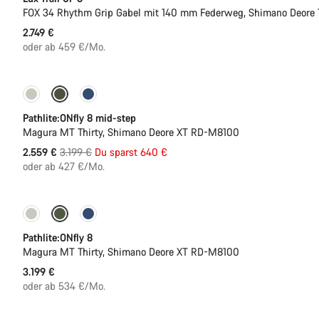
FOX 34 Rhythm Grip Gabel mit 140 mm Federweg, Shimano Deore 
2.749 €
oder ab 459 €/Mo.
-20%
Pathlite:ONfly 8 mid-step
Magura MT Thirty, Shimano Deore XT RD-M8100
Ursprungspreis
2.559 €
3.199 €
Du sparst 640 €
oder ab 427 €/Mo.
Pathlite:ONfly 8
Magura MT Thirty, Shimano Deore XT RD-M8100
3.199 €
oder ab 534 €/Mo.