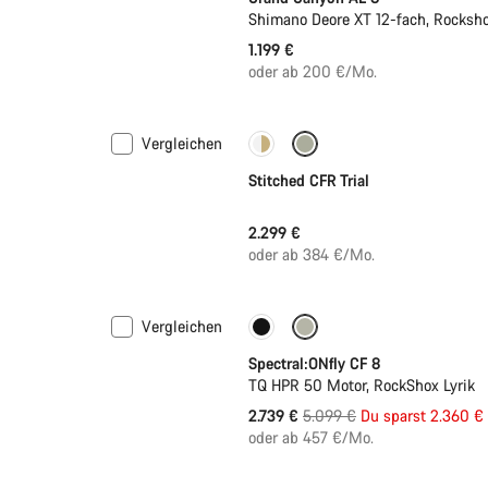
Shimano Deore XT 12-fach, Rocksh
1.199 €
oder ab 200 €/Mo.
Vergleichen
Fabio Wibmers Wahl
Stitched CFR Trial
2.299 €
oder ab 384 €/Mo.
Vergleichen
Nur verfügbar in XL
-46%
Spectral:ONfly CF 8
TQ HPR 50 Motor, RockShox Lyrik
Ursprungspreis
2.739 €
5.099 €
Du sparst 2.360 €
oder ab 457 €/Mo.