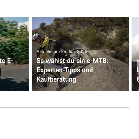
Aktualisiert: 25 Jun. 2026
te E-
So wählst du ein e-MTB:
A
Experten-Tipps und
Kaufberatung