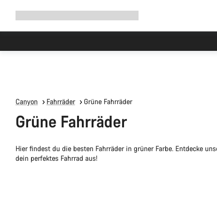
Navigation
Shop
Why Canyon
Ride with us
Service
ausklappen
Canyon
Fahrräder
Grüne Fahrräder
Grüne Fahrräder
Hier findest du die besten Fahrräder in grüner Farbe. Entdecke u
dein perfektes Fahrrad aus!