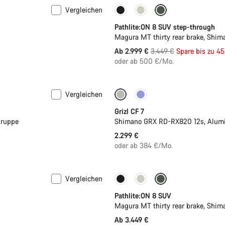
Vergleichen
-13%
Neue Verfügbarkeiten
Pathlite:ON 8 SUV step-through
Magura MT thirty rear brake, Shi
Ursprungspreis
Ab 2.999 €
3.449 €
Spare bis zu 4
oder ab 500 €/Mo.
Vergleichen
Grizl CF 7
gruppe
Shimano GRX RD-RX820 12s, Alumi
2.299 €
oder ab 384 €/Mo.
Vergleichen
Pathlite:ON 8 SUV
Magura MT thirty rear brake, Shi
Ab 3.449 €