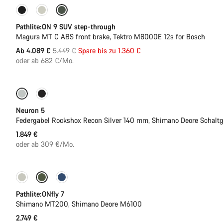
-25%
Pathlite:ON 9 SUV step-through
Magura MT C ABS front brake, Tektro M8000E 12s for Bosch
Ursprungspreis
Ab 4.089 €
5.449 €
Spare bis zu 1.360 €
oder ab 682 €/Mo.
Neu
Neuron 5
Federgabel Rockshox Recon Silver 140 mm, Shimano Deore Schalt
1.849 €
oder ab 309 €/Mo.
Pathlite:ONfly 7
Shimano MT200, Shimano Deore M6100
2.749 €