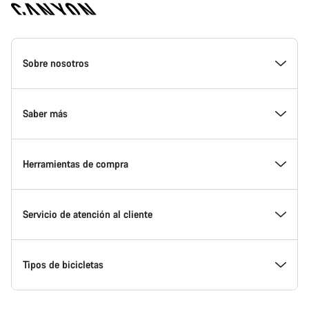
Canyon
Homepage
Sobre nosotros
Footer
Conoce Canyon
Saber más
Innovación en Canyon
Eventos
Herramientas de compra
Canyon Factory Racing
Encuentra un punto de servicio Canyon
Encuentra tu bicicleta
Servicio de atención al cliente
Premios
Equipos, deportistas y ciclistas
Bicicletas disponibles
Centro de ayuda
Tipos de bicicletas