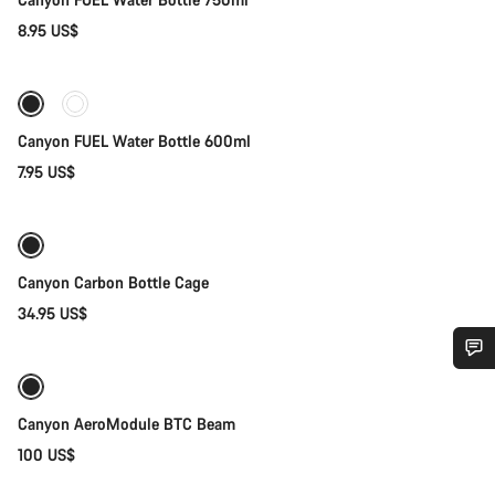
8.95 US$
Próximamente
Canyon FUEL Water Bottle 600ml
7.95 US$
Próximamente
Canyon Carbon Bottle Cage
34.95 US$
¿Necesitas ayuda?
Próximamente
Canyon AeroModule BTC Beam
Nuestros expertos estarán encantados de responder a tus
100 US$
preguntas.