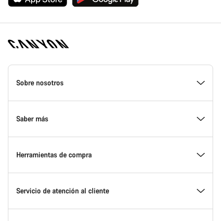
Canyon
Homepage
Sobre nosotros
Footer
Conoce Canyon
Saber más
Innovación en Canyon
Eventos
Herramientas de compra
Canyon Factory Racing
Encuentra un punto de servicio Canyon
Encuentra tu bicicleta
Servicio de atención al cliente