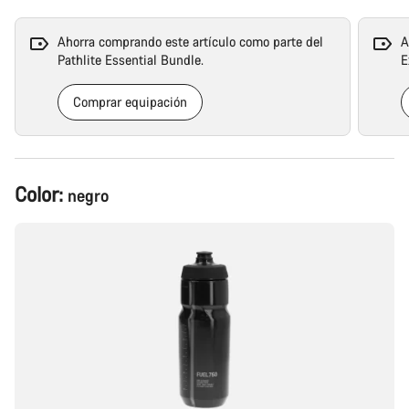
Ahorra comprando este artículo como parte del
A
Pathlite Essential Bundle.
E
Comprar equipación
Configuración
Color:
negro
del
producto