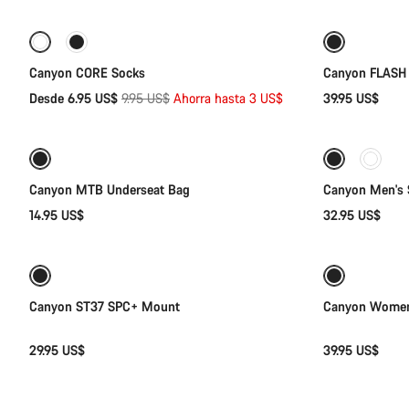
-30%
Canyon CORE Socks
Canyon FLASH 
Precio
Desde 6.95 US$
9.95 US$
Ahorra hasta 3 US$
39.95 US$
Añadir al carrito
original
Canyon MTB Underseat Bag
Canyon Men's 
14.95 US$
32.95 US$
Añadir al carrito
Canyon ST37 SPC+ Mount
Canyon Women'
29.95 US$
39.95 US$