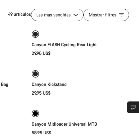
49 artículos
Las más vendidas
Mostrar filtros
Añadir al carrito
Canyon FLASH Cycling Rear Light
29.95 US$
Añadir al carrito
e Bag
Canyon Kickstand
29.95 US$
Selección rápida
¿Necesitas ayuda?
Canyon Midloader Universal MTB
58.95 US$
Añadir al carrito
Nuestros expertos estarán encantados de responder a tus preguntas.