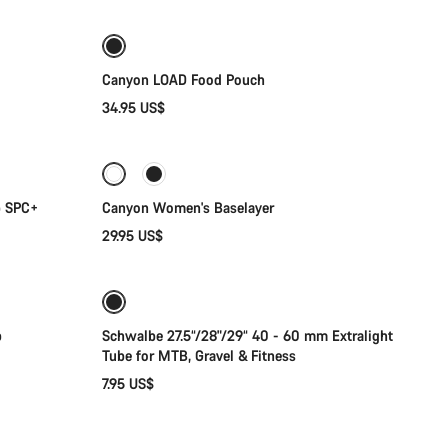
Abrir chat
Canyon LOAD Food Pouch
Cerrar
34.95 US$
Selección rápida
p SPC+
Canyon Women's Baselayer
29.95 US$
Añadir al carrito
p
Schwalbe 27.5“/28"/29“ 40 - 60 mm Extralight
Tube for MTB, Gravel & Fitness
7.95 US$