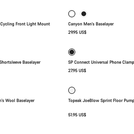
Cycling Front Light Mount
Canyon Men's Baselayer
29.95 US$
Selección rápida
Añadir al carrito
Shortsleeve Baselayer
SP Connect Universal Phone Clam
27.95 US$
Selección rápida
Añadir al carrito
s Wool Baselayer
Topeak JoeBlow Sprint Floor Pum
51.95 US$