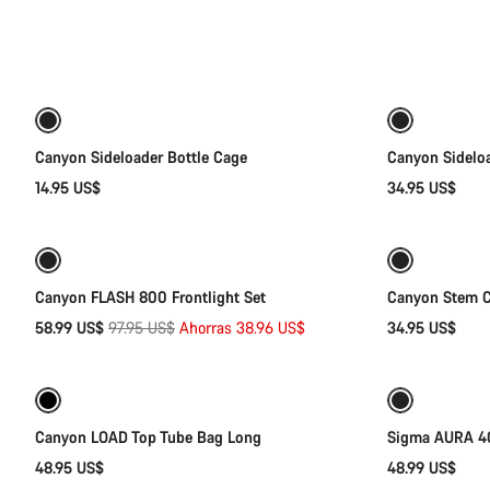
Todos
los
Selección rápida
productos
de
la
categoría
Fitness
Canyon Sideloader Bottle Cage
Canyon Sidelo
&
14.95 US$
34.95 US$
Añadir al carrito
Touring
Gear
-40%
Preparada para los elementos
Canyon FLASH 800 Frontlight Set
Canyon Stem 
Precio
58.99 US$
97.95 US$
Ahorras 38.96 US$
34.95 US$
Añadir al carrito
original
Canyon LOAD Top Tube Bag Long
Sigma AURA 40
48.95 US$
48.99 US$
Selección rápida