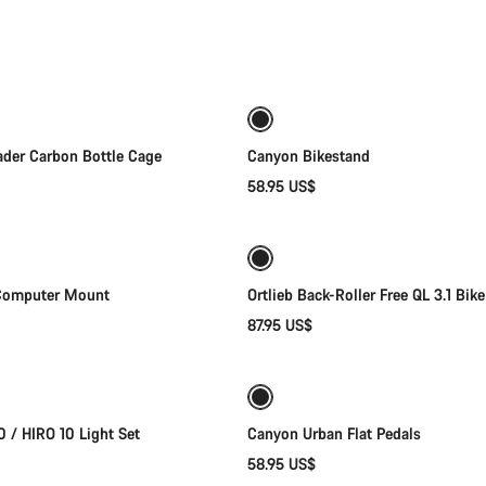
Selección rápida
Añadir al carrito
ader Carbon Bottle Cage
Canyon Bikestand
58.95 US$
Añadir al carrito
Añadir al carrito
Computer Mount
Ortlieb Back-Roller Free QL 3.1 Bik
87.95 US$
Añadir al carrito
Añadir al carrito
 / HIRO 10 Light Set
Canyon Urban Flat Pedals
58.95 US$
Añadir al carrito
Selección rápida