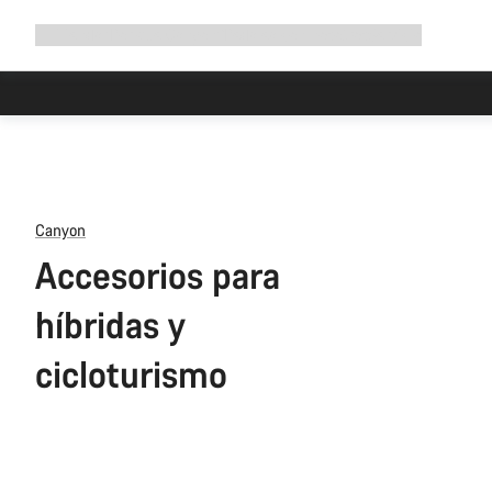
Ampliar
Tienda
¿Por qué Canyon?
Pedalea con nosotros
Servicio
navegación
Canyon
Accesorios para
híbridas y
cicloturismo