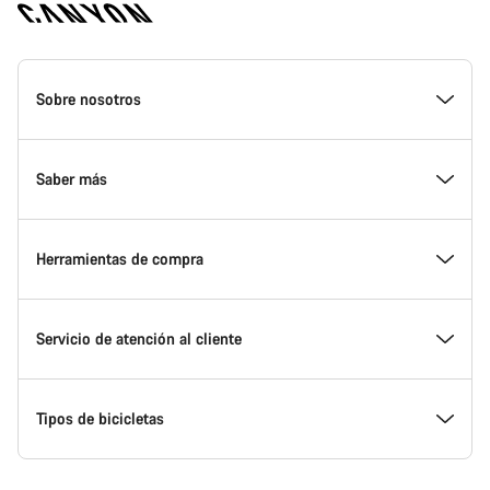
Canyon
Homepage
Sobre nosotros
Footer
Conoce Canyon
Saber más
Innovación en Canyon
Eventos
Herramientas de compra
Canyon Factory Racing
Encuentra un punto de servicio Canyon
Encuentra tu bicicleta
Servicio de atención al cliente
Premios
Equipos, deportistas y ciclistas
Bicicletas disponibles
Centro de ayuda
Tipos de bicicletas