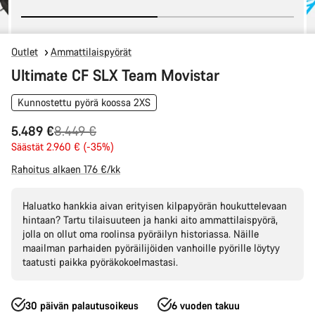
Outlet
Ammattilaispyörät
Ultimate CF SLX Team Movistar
Kunnostettu pyörä koossa 2XS
Alkuperäinen
5.489 €
8.449 €
hinta
Säästät 2.960 € (-35%)
Rahoitus alkaen 176 €/kk
Haluatko hankkia aivan erityisen kilpapyörän houkuttelevaan
hintaan? Tartu tilaisuuteen ja hanki aito ammattilaispyörä,
jolla on ollut oma roolinsa pyöräilyn historiassa. Näille
maailman parhaiden pyöräilijöiden vanhoille pyörille löytyy
taatusti paikka pyöräkokoelmastasi.
30 päivän palautusoikeus
6 vuoden takuu