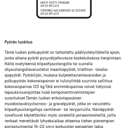
Pyörän luokitus
Tämä luokan polkupyörät on tarkoitettu päällystetyilläteillä ajoon,
jonka aikana pyörät pysyvätjatkuvassa kosketuksessa tienpintaan.
Näitä ovatyleensä kilpaohjaustangolla tai suoralla
ohjaustangollavarustetut maantiepyörät, triathlon- taiaika-
ajopyörät. Pyöräilijän, mukana kuljetettavientavaroiden ja
polkupyörän kokonaispainon ei tulisiylittää suurinta sallittua
kokonaispainoa 120 kg.Tätä enimmäispainoa voivat tietyissä
tapauksissarajoittaa lisää komponenttivalmistajien
suositukset.Tämän luokan erikoistapauksen
muodostavatcyclocross- ja gravelpyörät, jotka on varustettu
kilpaohjaustangollaja cantilever- tai levyjarruilla. Nämäpyörät
soveltuvat käytettäviksi myös sorateillä jamaastoreiteillä, joilla
renkaat menettävät lyhyeksiaikaa otteensa tiehen pienempien
porrastumientai 15–20 cm:n korkuisten pengerten takia.