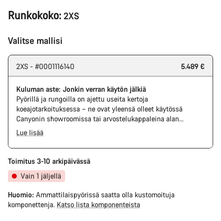
Runkokoko:
2XS
Valitse mallisi
2XS - #0001116140
5.489 €
Kuluman aste: Jonkin verran käytön jälkiä
Pyörillä ja rungoilla on ajettu useita kertoja
koeajotarkoituksessa – ne ovat yleensä olleet käytössä
Canyonin showroomissa tai arvostelukappaleina alan
medioilla. Tästä johtuen niissä on selkeitä käytön jälkiä
Lue lisää
esimerkiksi takarataspakassa ja ketjussa. Lisäksi rungossa ja
The Pro Bike has the visual design of the Ultimate CFR but is
komponenteissa voi olla naarmuja, maalipinnan vaurioita ja
built on the Ultimate CF SLX platform.
värimuutoksia. Kaikki komponentit kuitenkin toimivat
Toimitus 3-10 arkipäivässä
moitteettomasti.
Vain 1 jäljellä
Huomio:
Ammattilaispyörissä saatta olla kustomoituja
komponettenja.
Katso lista komponenteista