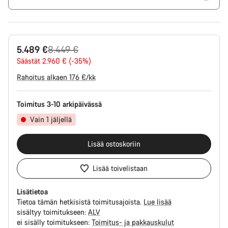
Alkuperäinen
5.489 €
8.449 €
hinta
Säästät 2.960 € (-35%)
Rahoitus alkaen 176 €/kk
Toimitus 3-10 arkipäivässä
Vain 1 jäljellä
Lisää ostoskoriin
Lisää toivelistaan
Lisätietoa
Tietoa tämän hetkisistä toimitusajoista.
Lue lisää
sisältyy toimitukseen:
ALV
ei sisälly toimitukseen:
Toimitus- ja pakkauskulut