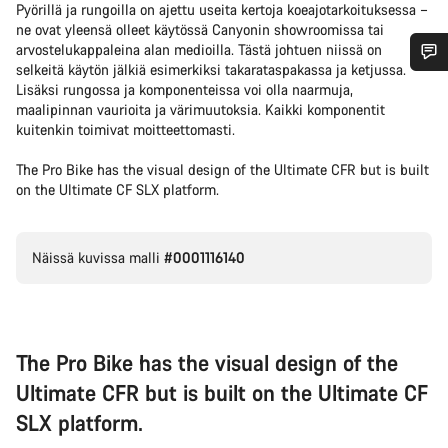
Pyörillä ja rungoilla on ajettu useita kertoja koeajotarkoituksessa –
ne ovat yleensä olleet käytössä Canyonin showroomissa tai
arvostelukappaleina alan medioilla. Tästä johtuen niissä on
selkeitä käytön jälkiä esimerkiksi takarataspakassa ja ketjussa.
Tarvitsetko apua?
Lisäksi rungossa ja komponenteissa voi olla naarmuja,
maalipinnan vaurioita ja värimuutoksia. Kaikki komponentit
kuitenkin toimivat moitteettomasti.
Asiakaspalvelumme asiantuntijat ovat valmiina
vastaamaan kysymyksiisi.
The Pro Bike has the visual design of the Ultimate CFR but is built
on the Ultimate CF SLX platform.
Aloita chat
Näissä kuvissa malli
#0001116140
Sulje
The Pro Bike has the visual design of the
Ultimate CFR but is built on the Ultimate CF
SLX platform.