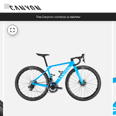
Tilaa Canyonin uutiskirje ja säästä