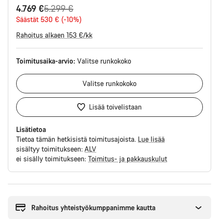
Alkuperäinen
4.769 €
5.299 €
hinta
Säästät 530 € (-10%)
Rahoitus alkaen 153 €/kk
Toimitusaika-arvio:
Valitse
runkokoko
Valitse
runkokoko
Lisää toivelistaan
Lisätietoa
Tietoa tämän hetkisistä toimitusajoista.
Lue lisää
sisältyy toimitukseen:
ALV
ei sisälly toimitukseen:
Toimitus- ja pakkauskulut
Syitä
ostaa
Rahoitus yhteistyökumppanimme kautta