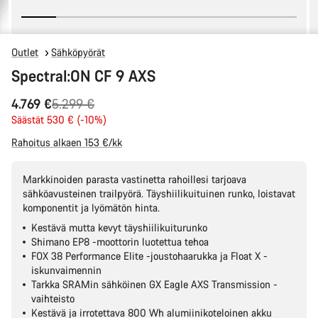
Outlet
Sähköpyörät
Spectral:ON CF 9 AXS
Alkuperäinen
4.769 €
5.299 €
hinta
Säästät 530 € (-10%)
Rahoitus alkaen 153 €/kk
Markkinoiden parasta vastinetta rahoillesi tarjoava
sähköavusteinen trailpyörä. Täyshiilikuituinen runko, loistavat
komponentit ja lyömätön hinta.
Kestävä mutta kevyt täyshiilikuiturunko
Shimano EP8 -moottorin luotettua tehoa
FOX 38 Performance Elite -joustohaarukka ja Float X -
iskunvaimennin
Tarkka SRAMin sähköinen GX Eagle AXS Transmission -
vaihteisto
Kestävä ja irrotettava 800 Wh alumiinikoteloinen akku