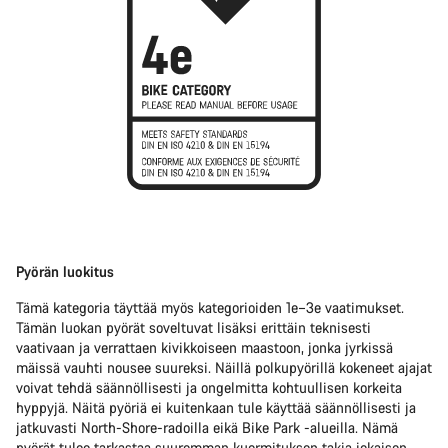
Pyörän luokitus
Tämä kategoria täyttää myös kategorioiden 1e–3e vaatimukset.
Tämän luokan pyörät soveltuvat lisäksi erittäin teknisesti
vaativaan ja verrattaen kivikkoiseen maastoon, jonka jyrkissä
mäissä vauhti nousee suureksi. Näillä polkupyörillä kokeneet ajajat
voivat tehdä säännöllisesti ja ongelmitta kohtuullisen korkeita
hyppyjä. Näitä pyöriä ei kuitenkaan tule käyttää säännöllisesti ja
jatkuvasti North-Shore-radoilla eikä Bike Park -alueilla. Nämä
pyörät tulee tarkastaa suuremman kuormituksen takia jokaisen