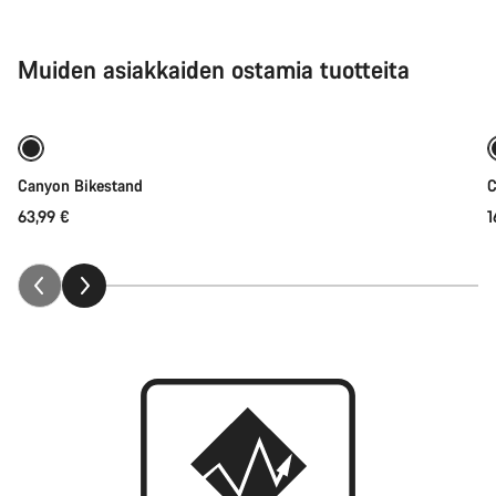
Muiden asiakkaiden ostamia tuotteita
Lisää ostoskoriin
Canyon Bikestand
C
63,99 €
1