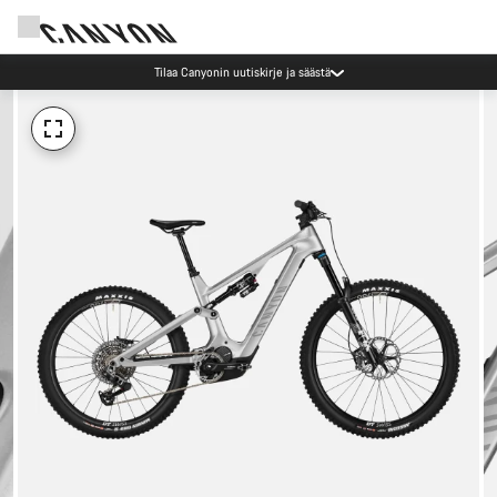
Tilaa Canyonin uutiskirje ja säästä