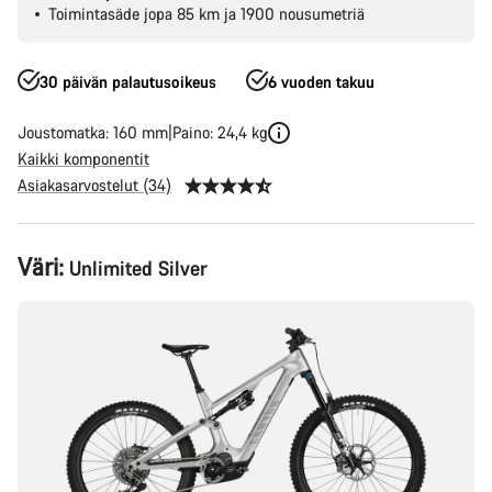
Toimintasäde jopa 85 km ja 1900 nousumetriä
30 päivän palautusoikeus
6 vuoden takuu
Joustomatka: 160 mm
Paino: 24,4 kg
Kaikki komponentit
Asiakasarvostelut (34)
Tuotekonfiguraatio
Väri:
Unlimited Silver