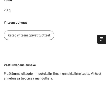
20 g
Yhteensopivuus
Katso yhteensopivat tuotteet
Tarvitsetko apua?
Asiakaspalvelumme asiantuntijat ovat valmiina
Vastuuvapauslauseke
Vastuuvapauslauseke
vastaamaan kysymyksiisi.
Pidätämme oikeuden muutoksiin ilman ennakkoilmoitusta. Virheet
annetuissa tiedoissa mahdollisia.
Aloita chat
Sulje