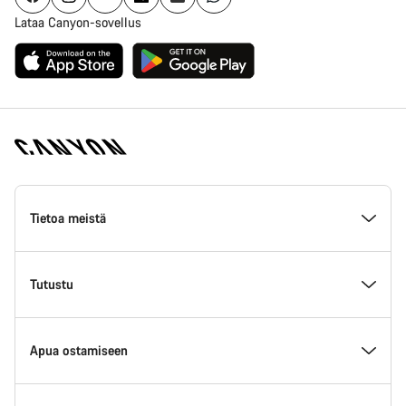
Lataa Canyon-sovellus
Canyon
Homepage
Tietoa meistä
Footer
Inside Canyon
Tutustu
Innovaatio Canyonilla
Tapahtumat
Apua ostamiseen