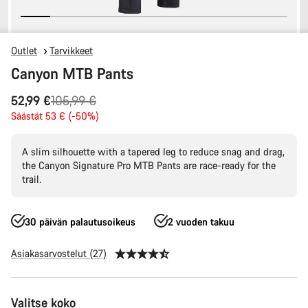
Outlet
Tarvikkeet
Canyon MTB Pants
Alkuperäinen
52,99 €
105,99 €
hinta
Säästät 53 € (-50%)
A slim silhouette with a tapered leg to reduce snag and drag,
the Canyon Signature Pro MTB Pants are race-ready for the
trail.
30 päivän palautusoikeus
2 vuoden takuu
Asiakasarvostelut (27)
Tuotekonfiguraatio
Valitse koko