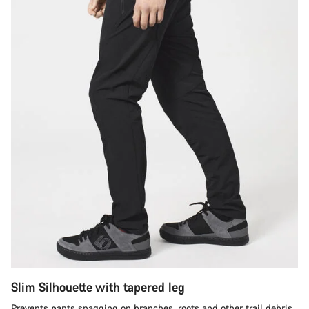
Slim Silhouette with tapered leg
Prevents pants snagging on branches, roots and other trail debris