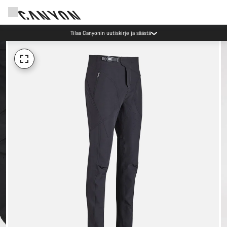
Tilaa Canyonin uutiskirje ja säästä