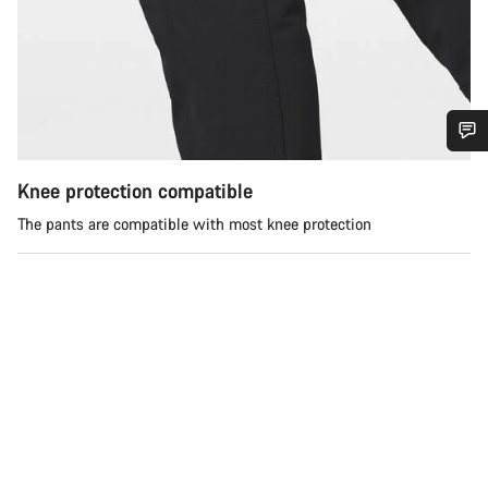
Tarvitsetko apua?
Knee protection compatible
The pants are compatible with most knee protection
Asiakaspalvelumme asiantuntijat ovat valmiina
vastaamaan kysymyksiisi.
Aloita chat
Sulje