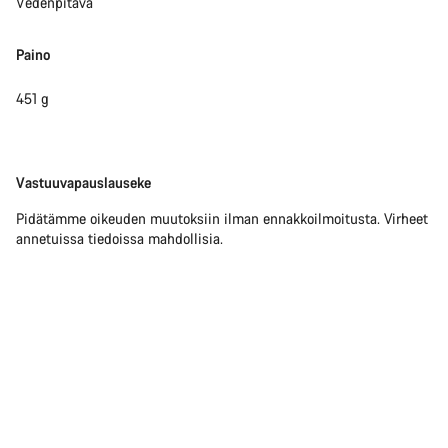
Vedenpitävä
Paino
451 g
Vastuuvapauslauseke
Vastuuvapauslauseke
Pidätämme oikeuden muutoksiin ilman ennakkoilmoitusta. Virheet
annetuissa tiedoissa mahdollisia.