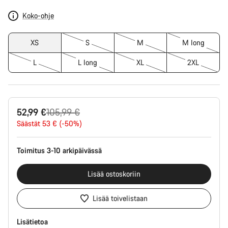
Koko-ohje
XS
S
M
M long
L
L long
XL
2XL
Alkuperäinen
52,99 €
105,99 €
hinta
Säästät 53 € (-50%)
Toimitus 3-10 arkipäivässä
Lisää ostoskoriin
Lisää toivelistaan
Lisätietoa