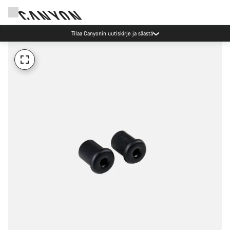
Tilaa Canyonin uutiskirje ja säästä