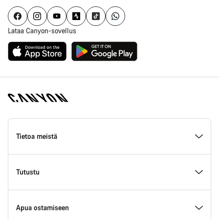
Lataa Canyon-sovellus
Canyon
Homepage
Tietoa meistä
Footer
Inside Canyon
Tutustu
Innovaatio Canyonilla
Tapahtumat
Apua ostamiseen