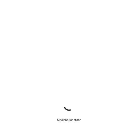
Asiakaspalvelumme asiantuntijat ovat valmiina
vastaamaan kysymyksiisi.
Aloita chat
Sulje
Sisältöä ladataan