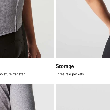
Tar
Asiak
Storage
moisture transfer
Three rear pockets