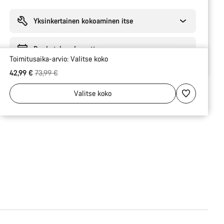
Syitä
ostaa
Yksinkertainen kokoaminen itse
Runkotakuu 6 vuotta
Toimitusaika-arvio:
Valitse
koko
Alkuperäinen hinta
42,99 €
73,99 €
Valitse
koko