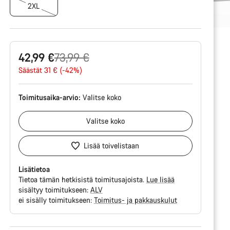
2XL
Alkuperäinen
42,99 €
73,99 €
hinta
Säästät 31 € (-42%)
Toimitusaika-arvio:
Valitse
koko
Valitse
koko
Lisää toivelistaan
Lisätietoa
Tietoa tämän hetkisistä toimitusajoista.
Lue lisää
sisältyy toimitukseen:
ALV
ei sisälly toimitukseen:
Toimitus- ja pakkauskulut