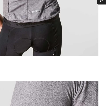
vitsetko apua?
aspalvelumme asiantuntijat ovat valmiina vastaamaan kysymyksiisi.
Aloita chat
Sulje