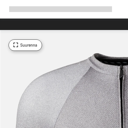
Avaa
Tuotteet
Syitä valita Canyon
Aja kanssamme
Asiakastuki
navigointi
Suurenna