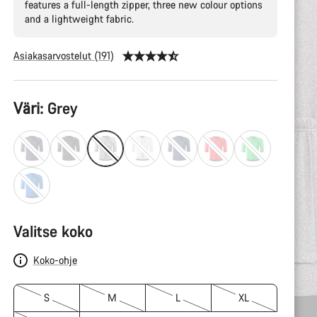
features a full-length zipper, three new colour options
and a lightweight fabric.
Asiakasarvostelut (191)
Tuotekonfiguraatio
Väri:
Grey
Valitse koko
Koko-ohje
S
M
L
XL