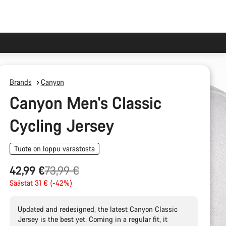
Brands
Canyon
Canyon Men's Classic
Cycling Jersey
Tuote on loppu varastosta
Alkuperäinen
42,99 €
73,99 €
hinta
Säästät 31 € (-42%)
Updated and redesigned, the latest Canyon Classic
Jersey is the best yet. Coming in a regular fit, it