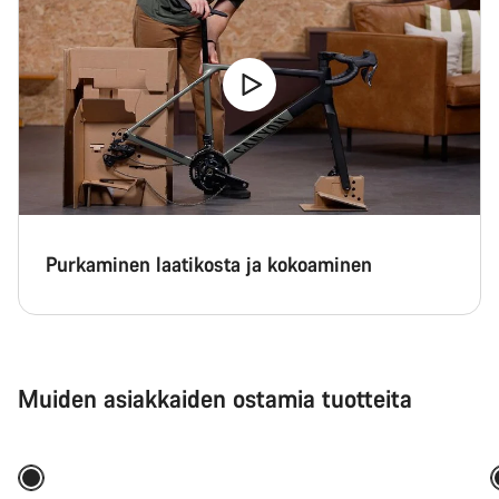
Purkaminen laatikosta ja kokoaminen
Muiden asiakkaiden ostamia tuotteita
Lisää ostoskoriin