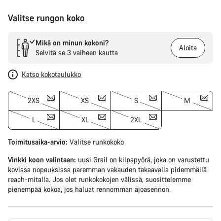
Valitse rungon koko
Mikä on minun kokoni?
Aloita
Selvitä se 3 vaiheen kautta
Katso kokotaulukko
2XS
XS
S
M
L
XL
2XL
Toimitusaika-arvio:
Valitse
runkokoko
Vinkki koon valintaan:
uusi Grail on kilpapyörä, joka on varustettu
kovissa nopeuksissa paremman vakauden takaavalla pidemmällä
reach-mitalla. Jos olet runkokokojen välissä, suosittelemme
pienempää kokoa, jos haluat rennomman ajoasennon.