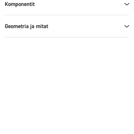
Komponentit
Asiakaspalvelumme asiantuntijat ovat valmiina
vastaamaan kysymyksiisi.
Geometria ja mitat
Aloita chat
Sulje