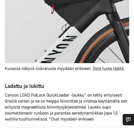
Kuvassa näkyvä lisävaruste myydään erikseen.
Osta tuote täältä.
Ladattu ja lukittu
Canyon LOAD FidLock QuickLoader -laukku* on tehty erityisesti
Grailiä varten ja se on helppo kiinnittää ja irrottaa käyttämällä sen
erityistä magneettista kiinnitysjärjestelmää. Laukku sopii
saumattomasti runkoon ja parantaa aerodynamiikkaa jopa 1,5
watilla tuulitunnelissa. *Osat myydään erikseen
Tarvitsetko apua?