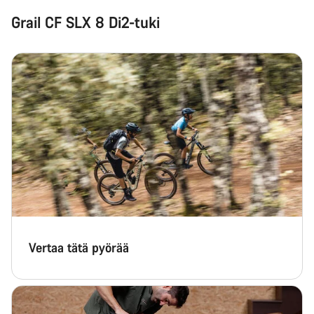
Grail CF SLX 8 Di2-tuki
Vertaa tätä pyörää