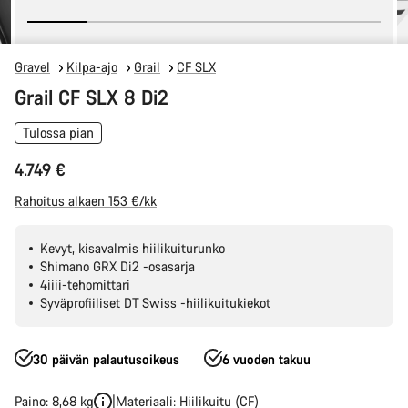
Gravel
Kilpa-ajo
Grail
CF SLX
Grail CF SLX 8 Di2
Tulossa pian
4.749 €
Rahoitus alkaen 153 €/kk
Kevyt, kisavalmis hiilikuiturunko
Shimano GRX Di2 -osasarja
4iiii-tehomittari
Syväprofiiliset DT Swiss -hiilikuitukiekot
30 päivän palautusoikeus
6 vuoden takuu
Paino: 8,68 kg
Materiaali: Hiilikuitu (CF)