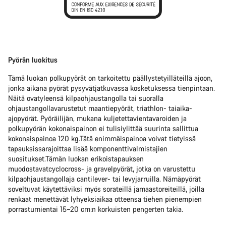
Pyörän luokitus
Tämä luokan polkupyörät on tarkoitettu päällystetyilläteillä ajoon,
jonka aikana pyörät pysyvätjatkuvassa kosketuksessa tienpintaan.
Näitä ovatyleensä kilpaohjaustangolla tai suoralla
ohjaustangollavarustetut maantiepyörät, triathlon- taiaika-
ajopyörät. Pyöräilijän, mukana kuljetettavientavaroiden ja
polkupyörän kokonaispainon ei tulisiylittää suurinta sallittua
kokonaispainoa 120 kg.Tätä enimmäispainoa voivat tietyissä
tapauksissarajoittaa lisää komponenttivalmistajien
suositukset.Tämän luokan erikoistapauksen
muodostavatcyclocross- ja gravelpyörät, jotka on varustettu
kilpaohjaustangollaja cantilever- tai levyjarruilla. Nämäpyörät
soveltuvat käytettäviksi myös sorateillä jamaastoreiteillä, joilla
renkaat menettävät lyhyeksiaikaa otteensa tiehen pienempien
porrastumientai 15–20 cm:n korkuisten pengerten takia.