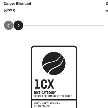
Canyon Bikestand
C
63,99 €
6