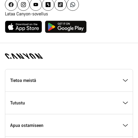
Lataa Canyon-sovellus
Canyon
Homepage
Tietoa meistä
Footer
Inside Canyon
Tutustu
Innovaatio Canyonilla
Tapahtumat
Apua ostamiseen