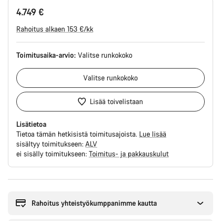
4.749 €
Rahoitus alkaen 153 €/kk
Toimitusaika-arvio:
Valitse
runkokoko
Valitse
runkokoko
Lisää toivelistaan
Lisätietoa
Tietoa tämän hetkisistä toimitusajoista.
Lue lisää
sisältyy toimitukseen:
ALV
ei sisälly toimitukseen:
Toimitus- ja pakkauskulut
Syitä
ostaa
Rahoitus yhteistyökumppanimme kautta