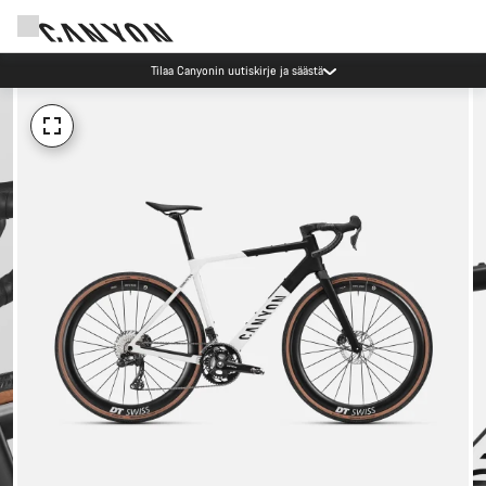
Tilaa Canyonin uutiskirje ja säästä