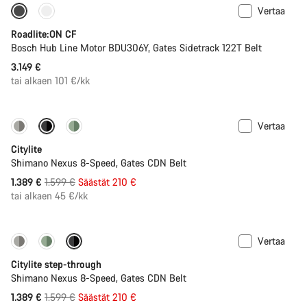
Vertaa
Hiilikuidun keveyttä
Uusi
Roadlite:ON CF
Bosch Hub Line Motor BDU306Y, Gates Sidetrack 122T Belt
3.149 €
tai alkaen 101 €/kk
Vertaa
-13%
Uusi
Citylite
Shimano Nexus 8-Speed, Gates CDN Belt
Alkuperäinen
1.389 €
1.599 €
Säästät 210 €
hinta
tai alkaen 45 €/kk
Vertaa
-13%
Uusi
Citylite step-through
Shimano Nexus 8-Speed, Gates CDN Belt
Alkuperäinen
1.389 €
1.599 €
Säästät 210 €