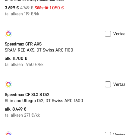
Alkuperäinen
3.699 €
4.749 €
Säästät 1.050 €
hinta
tai alkaen 119 €/kk
Vertaa
Yksilöi
Uusi
Speedmax CFR AXS
SRAM RED AXS, DT Swiss ARC 1100
alk. 11.700 €
tai alkaen 1.950 €/kk
Vertaa
Yksilöi
Uusi
Speedmax CF SLX 8 Di2
Shimano Ultegra Di2, DT Swiss ARC 1600
alk. 8.449 €
tai alkaen 271 €/kk
Vertaa