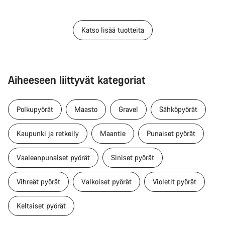
Katso lisää tuotteita
Aiheeseen liittyvät kategoriat
Polkupyörät
Maasto
Gravel
Sähköpyörät
Kaupunki ja retkeily
Maantie
Punaiset pyörät
Vaaleanpunaiset pyörät
Siniset pyörät
Vihreät pyörät
Valkoiset pyörät
Violetit pyörät
Keltaiset pyörät