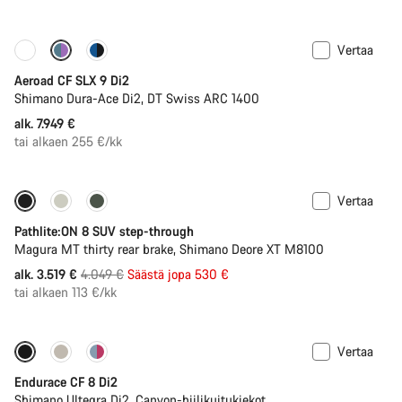
Vertaa
Konfiguroi
Uusi
Aeroad CF SLX 9 Di2
Shimano Dura-Ace Di2, DT Swiss ARC 1400
alk. 7.949 €
tai alkaen 255 €/kk
Vertaa
-13%
Jälleen varastossa
Pathlite:ON 8 SUV step-through
Magura MT thirty rear brake, Shimano Deore XT M8100
Alkuperäinen
alk. 3.519 €
4.049 €
Säästä jopa 530 €
hinta
tai alkaen 113 €/kk
Vertaa
Endurace CF 8 Di2
Shimano Ultegra Di2, Canyon-hiilikuitukiekot