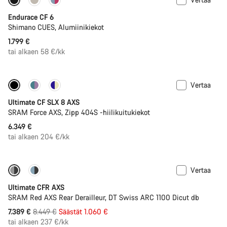
Uusi
Endurace CF 6
Shimano CUES, Alumiinikiekot
1.799 €
tai alkaen 58 €/kk
Vertaa
Jälleen varastossa
Tehomittari
Ultimate CF SLX 8 AXS
SRAM Force AXS, Zipp 404S -hiilikuitukiekot
6.349 €
tai alkaen 204 €/kk
Vertaa
-13%
PACE Bar
Ultimate CFR AXS
SRAM Red AXS Rear Derailleur, DT Swiss ARC 1100 Dicut db
Alkuperäinen
7.389 €
8.449 €
Säästät 1.060 €
hinta
tai alkaen 237 €/kk