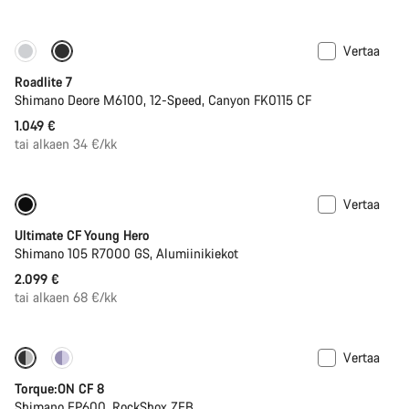
Vertaa
Saatavilla vain koossa S
Roadlite 7
Shimano Deore M6100, 12-Speed, Canyon FK0115 CF
1.049 €
tai alkaen 34 €/kk
Vertaa
Nuorten maantiepyörä
Ultimate CF Young Hero
Shimano 105 R7000 GS, Alumiinikiekot
2.099 €
tai alkaen 68 €/kk
Vertaa
-22%
Torque:ON CF 8
Shimano EP600, RockShox ZEB