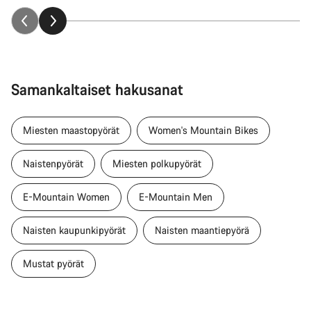
Samankaltaiset hakusanat
Miesten maastopyörät
Women's Mountain Bikes
Naistenpyörät
Miesten polkupyörät
E-Mountain Women
E-Mountain Men
Naisten kaupunkipyörät
Naisten maantiepyörä
Mustat pyörät