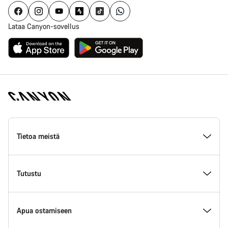
Lataa Canyon-sovellus
Canyon
Homepage
Tietoa meistä
Footer
Inside Canyon
Tutustu
Innovaatio Canyonilla
Tapahtumat
Apua ostamiseen