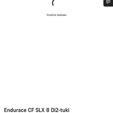
Tarvitsetko apua?
Sisältöä ladataan
Asiakaspalvelumme asiantuntijat ovat valmiina
vastaamaan kysymyksiisi.
Aloita chat
Sulje
Endurace CF SLX 8 Di2-tuki