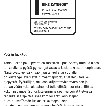
Pyörän luokitus
Tämä luokan polkupyörät on tarkoitettu päällystetyilläteillä ajoon,
jonka aikana pyörät pysyvätjatkuvassa kosketuksessa tienpintaan.
Näitä ovatyleensä kilpaohjaustangolla tai suoralla
ohjaustangollavarustetut maantiepyörät, triathlon- taiaika-
ajopyörät. Pyöräilijän, mukana kuljetettavientavaroiden ja
polkupyörän kokonaispainon ei tulisiylittää suurinta sallittua
kokonaispainoa 120 kg.Tätä enimmäispainoa voivat tietyissä
tapauksissarajoittaa lisää komponenttivalmistajien
suositukset.Tämän luokan erikoistapauksen
muodostavatcyclocross- ja gravelpyörät, jotka on varustettu