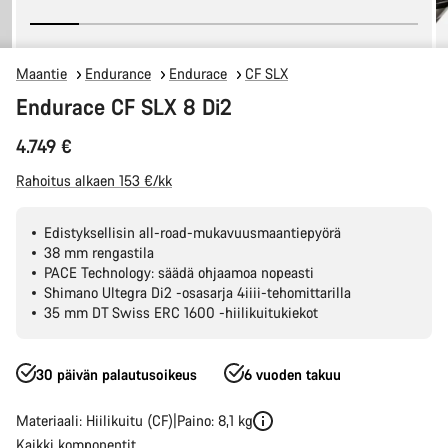
Maantie
Endurance
Endurace
CF SLX
Endurace CF SLX 8 Di2
4.749 €
Rahoitus alkaen 153 €/kk
Edistyksellisin all-road-mukavuusmaantiepyörä
38 mm rengastila
PACE Technology: säädä ohjaamoa nopeasti
Shimano Ultegra Di2 -osasarja 4iiii-tehomittarilla
35 mm DT Swiss ERC 1600 -hiilikuitukiekot
30 päivän palautusoikeus
6 vuoden takuu
Materiaali: Hiilikuitu (CF)
Paino: 8,1 kg
Kaikki komponentit