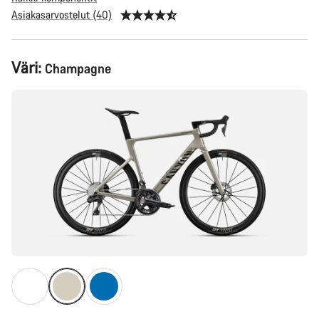
Asiakasarvostelut (40)
Tuotekonfiguraatio
Väri:
Champagne