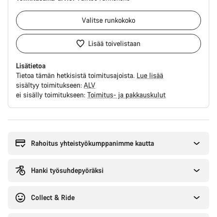
Valitse
runkokoko
Lisää toivelistaan
Lisätietoa
Tietoa tämän hetkisistä toimitusajoista.
Lue lisää
sisältyy toimitukseen:
ALV
ei sisälly toimitukseen:
Toimitus- ja pakkauskulut
Syitä
ostaa
Rahoitus yhteistyökumppanimme kautta
Hanki työsuhdepyöräksi
Collect & Ride