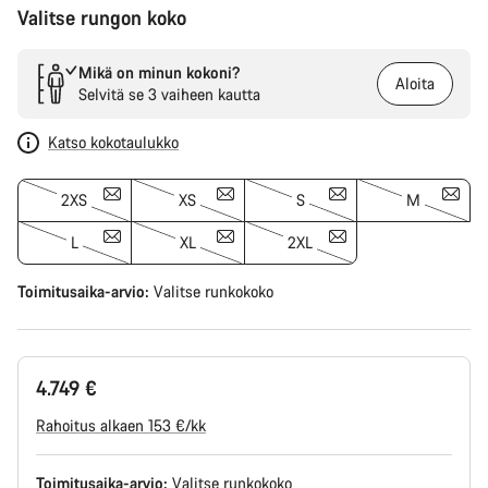
Valitse rungon koko
Mikä on minun kokoni?
Aloita
Selvitä se 3 vaiheen kautta
Katso kokotaulukko
2XS
XS
S
M
L
XL
2XL
Toimitusaika-arvio:
Valitse
runkokoko
4.749 €
Rahoitus alkaen 153 €/kk
Toimitusaika-arvio:
Valitse
runkokoko