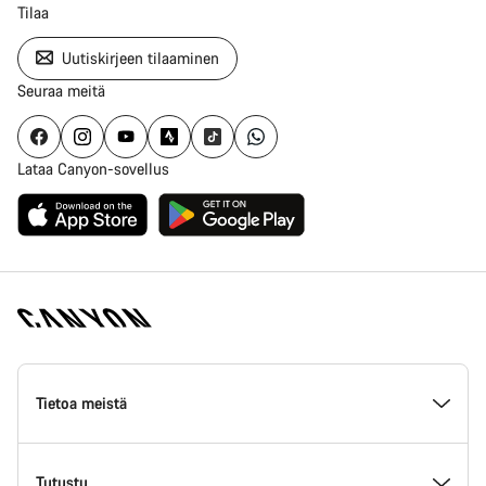
Tilaa
Uutiskirjeen tilaaminen
Seuraa meitä
Lataa Canyon-sovellus
Canyon
Homepage
Tietoa meistä
Footer
Inside Canyon
Tutustu