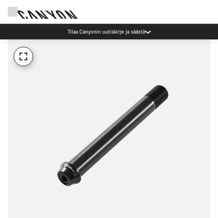
Tilaa Canyonin uutiskirje ja säästä