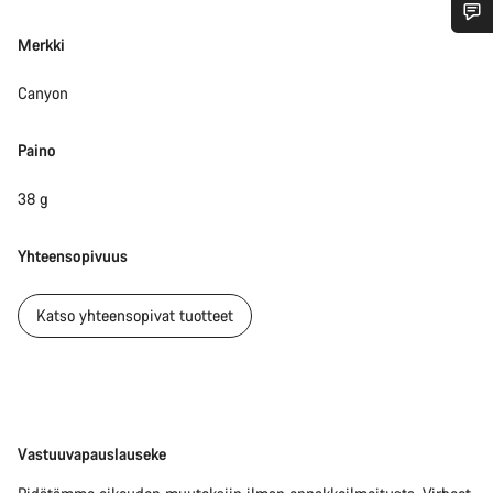
Merkki
Tarvitsetko apua?
Canyon
Asiakaspalvelumme asiantuntijat ovat valmiina
vastaamaan kysymyksiisi.
Paino
38 g
Aloita chat
Sulje
Yhteensopivuus
Katso yhteensopivat tuotteet
Vastuuvapauslauseke
Vastuuvapauslauseke