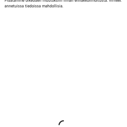
Pidätämme oikeuden muutoksiin ilman ennakkoilmoitusta. Virheet
annetuissa tiedoissa mahdollisia.