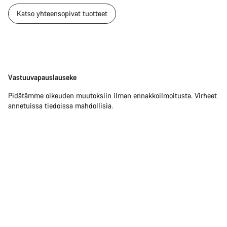
Katso yhteensopivat tuotteet
Vastuuvapauslauseke
Vastuuvapauslauseke
Pidätämme oikeuden muutoksiin ilman ennakkoilmoitusta. Virheet
annetuissa tiedoissa mahdollisia.