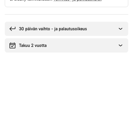
Syitä
ostaa
30 päivän vaihto - ja palautusoikeus
Takuu 2 vuotta