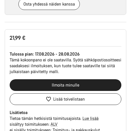
Osta yhdessä näiden kanssa
Tuotekonfiguraatio
21,99 €
Tulossa pian:
17.08.2026 - 28.08.2026
Tämä kokoonpano ei ole saatavilla. Syötä sähköpostiosoitteesi
saadaksesi ilmoituksen, kun tuote tulee saataville tai siitä
julkaistaan päivitetty malli.
Ilmoita minulle
Lisää toivelistaan
Lisätietoa
Tietoa tämän hetkisistä toimitusajoista.
Lue lisää
sisältyy toimitukseen:
ALV
ei sisälly toimitukseen:
Toimitus- ja pakkauskulut