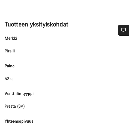
Tuotteen yksityiskohdat
Merkki
Tarvitsetko apua?
Pirelli
Asiakaspalvelumme asiantuntijat ovat valmiina
vastaamaan kysymyksiisi.
Paino
52 g
Aloita chat
Venttiilin tyyppi
Sulje
Presta (SV)
Yhteensopivuus