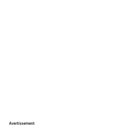
Avertissement
Avertissement