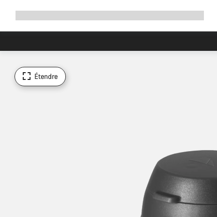
Développer
Boutique
Pourquoi choisir Canyon ?
Rouler avec nous
Service
la
navigation
Étendre