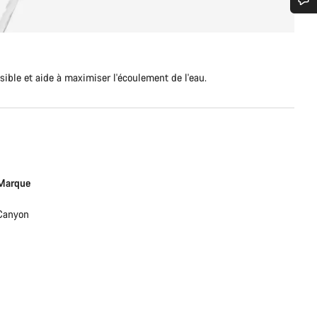
n d’aide ?
erts du service client vous attendent pour répondre à vos questions.
ible et aide à maximiser l'écoulement de l'eau.
Démarrer le Chat
Fermer
Marque
Canyon