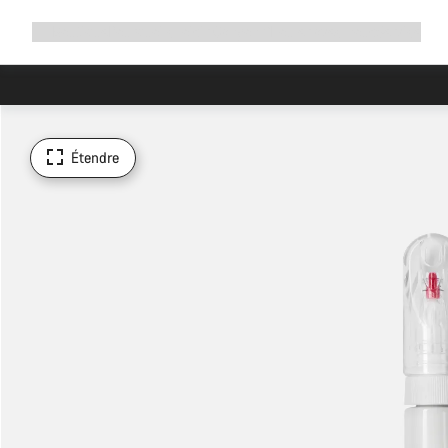
Développer
Boutique
Pourquoi choisir Canyon ?
Rouler avec nous
Service
la
navigation
Étendre