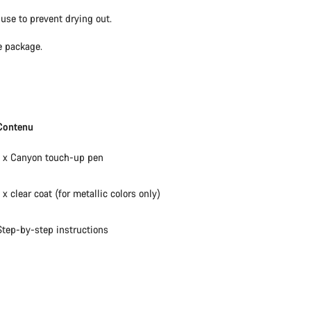
use to prevent drying out.
e package.
Contenu
1 x Canyon touch-up pen
1 x clear coat (for metallic colors only)
Step-by-step instructions