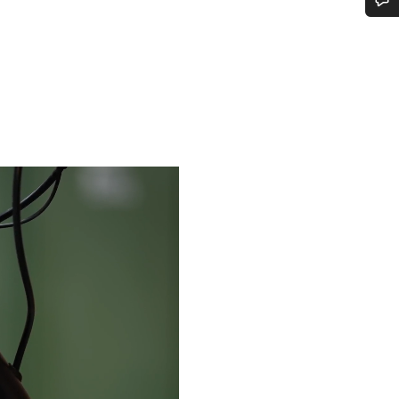
n d’aide ?
erts du service client vous attendent pour répondre à vos questions.
Démarrer le Chat
Fermer