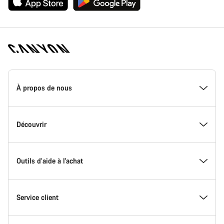
Page
d'accueil
À propos de nous
Canyon
-
Pied
de
Inside Canyon
Découvrir
page
Canyon
L'innovation chez Canyon
Evénements
Outils d’aide à l'achat
Canyon Factory Racing
Trouver les emplacements Canyon
Trouvez votre Modèle
Service client