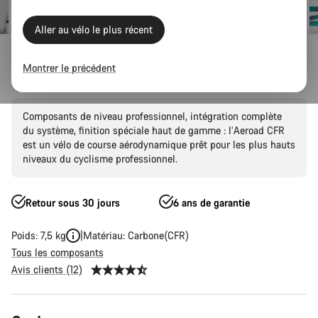
Aller au vélo le plus récent
Canyon Factory Racing
Montrer le précédent
Aeroad CFR AXS
Composants de niveau professionnel, intégration complète
du système, finition spéciale haut de gamme : l’Aeroad CFR
est un vélo de course aérodynamique prêt pour les plus hauts
niveaux du cyclisme professionnel.
Retour sous 30 jours
6 ans de garantie
Poids: 7,5 kg
Matériau: Carbone(CFR)
Tous les composants
Avis clients (12)
Configuration