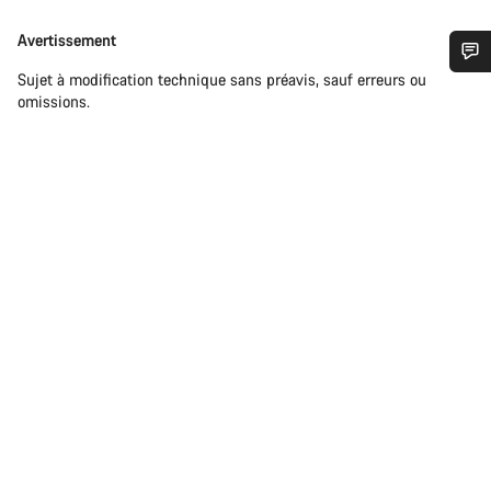
Avertissement
Avertissement
Sujet à modification technique sans préavis, sauf erreurs ou
Besoin d’aide ?
omissions.
Nos experts du service client vous attendent pour
répondre à vos questions.
Démarrer le Chat
Fermer