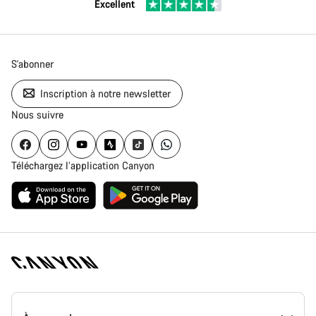
Excellent
S'abonner
Inscription à notre newsletter
Nous suivre
Téléchargez l’application Canyon
Page
d'accueil