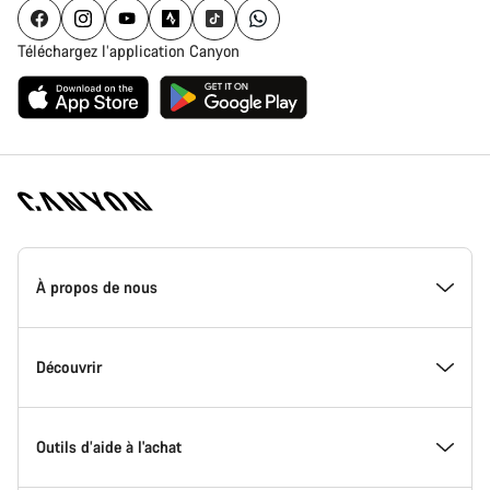
Téléchargez l’application Canyon
Page
d'accueil
À propos de nous
Canyon
-
Pied
de
Inside Canyon
Découvrir
page
Canyon
L'innovation chez Canyon
Evénements
Outils d’aide à l'achat