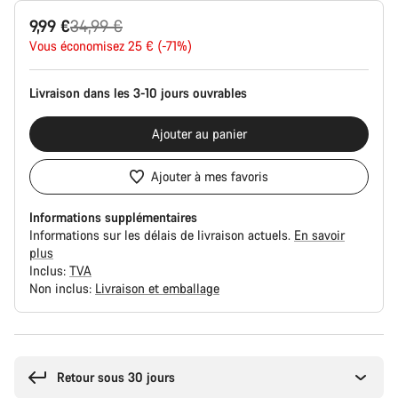
Configuration
Prix
9,99 €
34,99 €
du
produit
Vous économisez 25 € (-71%)
d’origine
Livraison dans les 3-10 jours ouvrables
Ajouter au panier
Ajouter à mes favoris
Informations supplémentaires
Informations sur les délais de livraison actuels.
En savoir
plus
Inclus:
TVA
Non inclus:
Livraison et emballage
Raisons
d’achat
Retour sous 30 jours