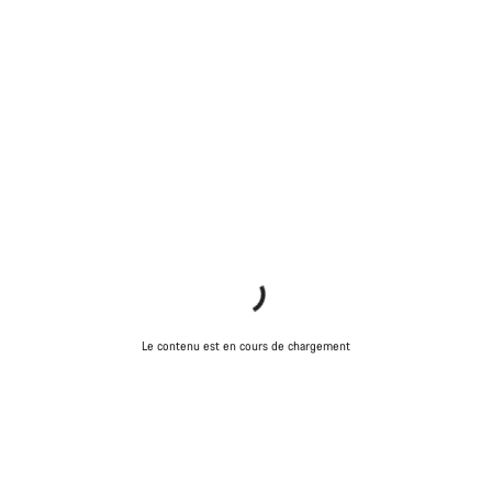
Nos experts du service client vous attendent pour
répondre à vos questions.
Démarrer le Chat
Fermer
Le contenu est en cours de chargement