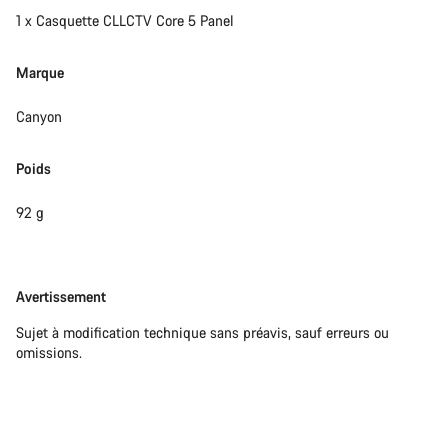
1 x Casquette CLLCTV Core 5 Panel
Marque
Canyon
Poids
92 g
Avertissement
Avertissement
Sujet à modification technique sans préavis, sauf erreurs ou
omissions.