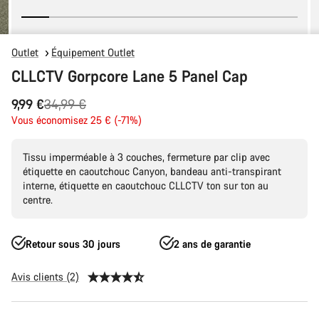
Outlet
Équipement Outlet
CLLCTV Gorpcore Lane 5 Panel Cap
Prix
9,99 €
34,99 €
Vous économisez 25 € (-71%)
d’origine
Tissu imperméable à 3 couches, fermeture par clip avec
étiquette en caoutchouc Canyon, bandeau anti-transpirant
interne, étiquette en caoutchouc CLLCTV ton sur ton au
centre.
Retour sous 30 jours
2 ans de garantie
Avis clients (2)