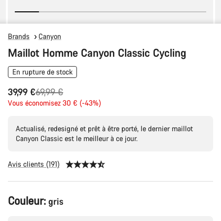
Brands
Canyon
Maillot Homme Canyon Classic Cycling
En rupture de stock
Prix
39,99 €
69,99 €
Vous économisez 30 € (-43%)
d’origine
Actualisé, redesigné et prêt à être porté, le dernier maillot
Canyon Classic est le meilleur à ce jour.
Avis clients (191)
Configuration
Couleur:
gris
du
produit