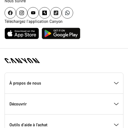
Nous suivre
Téléchargez l’application Canyon
Page
d'accueil
À propos de nous
Canyon
-
Pied
de
Inside Canyon
Découvrir
page
Canyon
L'innovation chez Canyon
Evénements
Outils d’aide à l'achat