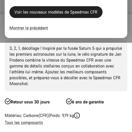
Voir les nouveaux modèles de Speedmax CFR
Route
Triathlon et TT
Speedmax
CFR
Montrer le précédent
Speedmax CFR Moonshot
3, 2, 1, décollage ! Inspiré par la fusée Saturn 5 qui a propulsé
les premiers astronautes sur la lune, le vélo signature de Jan
Frodeno combine la vitesse du Speedmax CFR avec une
gamme de détails stellaires conçus en collaboration avec
l’athlète lui-même. Ajoutez les meilleurs composants
possibles, et préparez-vous à décoller avec le Speedmax CFR
Moonshot.
Retour sous 30 jours
6 ans de garantie
Matériau: Carbone(CFR)
Poids: 9,19 kg
Tous les composants