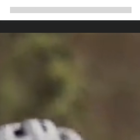
Développer
Boutique
Pourquoi choisir Canyon ?
Rouler avec nous
Service
la
navigation