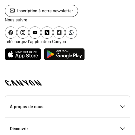
Inscription à notre newsletter
Nous suivre
Téléchargez l’application Canyon
Page
d'accueil
À propos de nous
Canyon
-
Pied
de
Inside Canyon
Découvrir
page