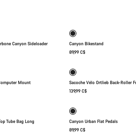
Sélection rapide
Ajouter au panier
arbone Canyon Sideloader
Canyon Bikestand
89,99 C$
Ajouter au panier
Ajouter au panier
Computer Mount
Sacoche Vélo Ortlieb Back-Roller Fr
139,99 C$
Ajouter au panier
Ajouter au panier
Besoi
op Tube Bag Long
Canyon Urban Flat Pedals
Nos exp
89,99 C$
Ajouter au panier
Sélection rapide