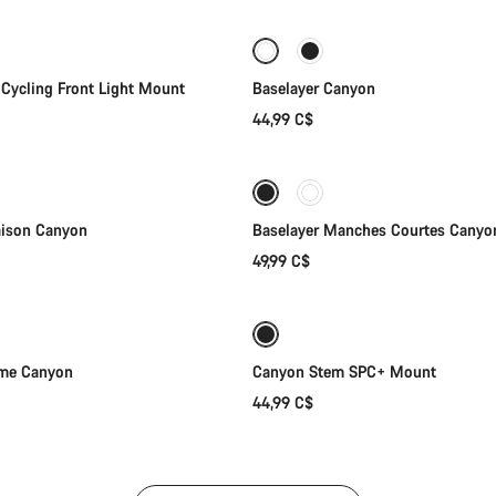
Cycling Front Light Mount
Baselayer Canyon
44,99 C$
Sélection rapide
Sélection rapide
onter les intempéries
aison Canyon
Baselayer Manches Courtes Canyo
49,99 C$
Sélection rapide
Ajouter au panier
mme Canyon
Canyon Stem SPC+ Mount
44,99 C$