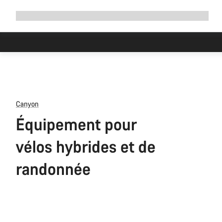
Développer
Boutique
Pourquoi choisir Canyon ?
Rouler avec nous
Service
la
navigation
Canyon
Équipement pour
vélos hybrides et de
randonnée