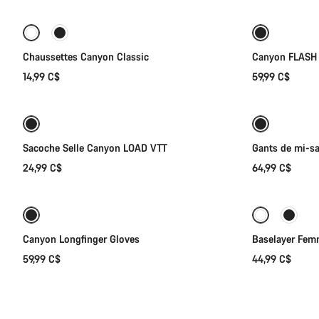
Chaussettes Canyon Classic
Canyon FLASH 
14,99 C$
59,99 C$
Ajouter au panier
Prêt à affr
Nouveau
Sacoche Selle Canyon LOAD VTT
Gants de mi-s
24,99 C$
64,99 C$
Sélection rapide
Canyon Longfinger Gloves
Baselayer Fe
59,99 C$
44,99 C$