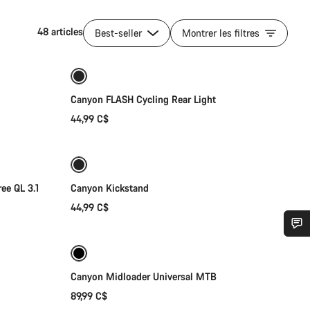
48 articles
Best-seller
Montrer les filtres
Ajouter au panier
Canyon FLASH Cycling Rear Light
44,99 C$
Ajouter au panier
ee QL 3.1
Canyon Kickstand
44,99 C$
Sélection rapide
n d’aide ?
Canyon Midloader Universal MTB
erts du service client vous attendent pour répondre à vos questions.
89,99 C$
Ajouter au panier