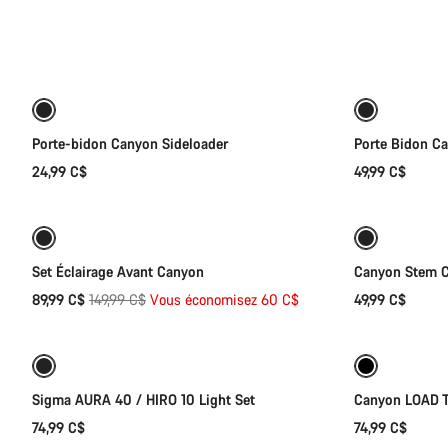
Tous
les
Sélection rapide
produits
de
la
catégorie
Fitness
Porte-bidon Canyon Sideloader
Porte Bidon C
&
24,99 C$
49,99 C$
Ajouter au panier
Touring
Gear
-40%
Prêt à affronter les intempéries
Set Éclairage Avant Canyon
Canyon Stem 
Prix
89,99 C$
149,99 C$
Vous économisez 60 C$
49,99 C$
Ajouter au panier
d’origine
Sigma AURA 40 / HIRO 10 Light Set
Canyon LOAD T
74,99 C$
74,99 C$
Sélection rapide