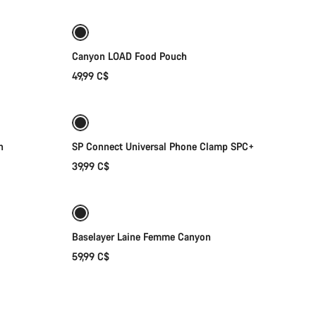
Démarrer le Chat
Canyon LOAD Food Pouch
Fermer
49,99 C$
Ajouter au panier
n
SP Connect Universal Phone Clamp SPC+
39,99 C$
Sélection rapide
Baselayer Laine Femme Canyon
59,99 C$