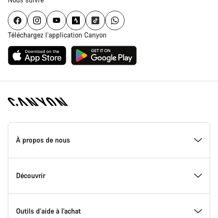
Téléchargez l’application Canyon
Page
d'accueil
À propos de nous
Canyon
-
Pied
de
Inside Canyon
Découvrir
page
Canyon
L'innovation chez Canyon
Evénements
Outils d’aide à l'achat