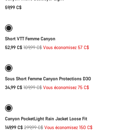
59,99 C$
Sélection rapide
-52%
Short VTT Femme Canyon
Prix
52,99 C$
109,99 C$
Vous économisez 57 C$
Sélection rapide
d’origine
-68%
Sous Short Femme Canyon Protections D3O
Prix
34,99 C$
109,99 C$
Vous économisez 75 C$
Sélection rapide
d’origine
-50%
Prêt à affronter les intempéries
Canyon PocketLight Rain Jacket Loose Fit
Prix
149,99 C$
299,99 C$
Vous économisez 150 C$
Sélection rapide
d’origine