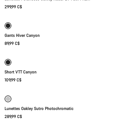
299,99 C$
Sélection rapide
Prêt à affronter les intempéries
Gants Hiver Canyon
89,99 C$
Sélection rapide
Short VTT Canyon
109,99 C$
Ajouter au panier
Lunettes Oakley Sutro Photochromatic
289,99 C$
Sélection rapide