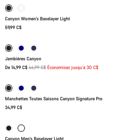
Canyon Women's Baselayer Light
59,99 C$
Sélection rapide
-67%
Jambières Canyon
Prix
De 14,99 C$
44,99 C$
Économisez jusqu’à 30 C$
Sélection rapide
d’origine
Manchettes Toutes Saisons Canyon Signature Pro
34,99 C$
Sélection rapide
Nouvelles disponibilités
Canyon Men's Baselayer Light