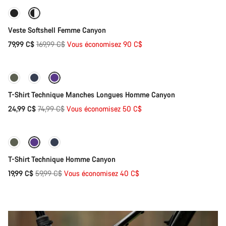
-53%
Veste Softshell Femme Canyon
Prix
79,99 C$
169,99 C$
Vous économisez 90 C$
Sélection rapide
d’origine
-67%
T-Shirt Technique Manches Longues Homme Canyon
Prix
24,99 C$
74,99 C$
Vous économisez 50 C$
Sélection rapide
d’origine
-67%
T-Shirt Technique Homme Canyon
Prix
19,99 C$
59,99 C$
Vous économisez 40 C$
d’origine