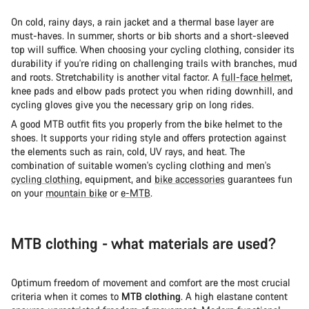
On cold, rainy days, a rain jacket and a thermal base layer are
must-haves. In summer, shorts or bib shorts and a short-sleeved
top will suffice. When choosing your cycling clothing, consider its
durability if you're riding on challenging trails with branches, mud
and roots. Stretchability is another vital factor. A
full-face helmet
,
knee pads and elbow pads protect you when riding downhill, and
cycling gloves give you the necessary grip on long rides.
A good MTB outfit fits you properly from the bike helmet to the
shoes. It supports your riding style and offers protection against
the elements such as rain, cold, UV rays, and heat. The
combination of suitable women's cycling clothing and men's
cycling clothing
, equipment, and
bike accessories
guarantees fun
on your
mountain bike
or
e-MTB
.
MTB clothing - what materials are used?
Optimum freedom of movement and comfort are the most crucial
criteria when it comes to
MTB clothing
. A high elastane content