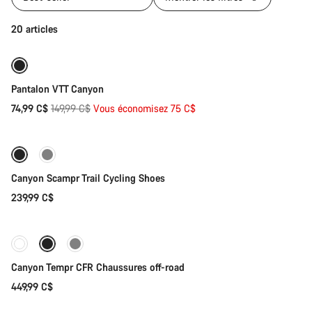
Sélection rapide
20 articles
-50%
Pantalon VTT Canyon
Prix
74,99 C$
149,99 C$
Vous économisez 75 C$
Sélection rapide
d’origine
Canyon Scampr Trail Cycling Shoes
239,99 C$
Sélection rapide
Canyon Tempr CFR Chaussures off-road
449,99 C$