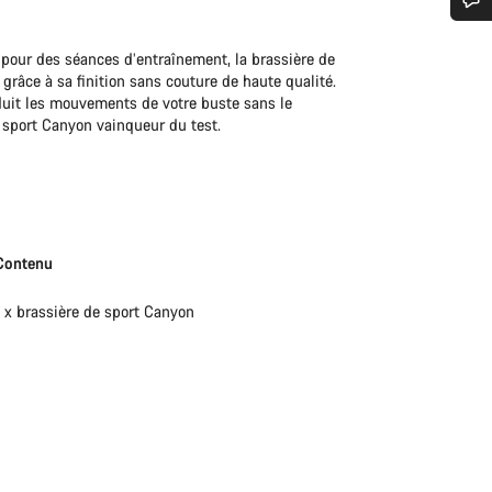
n d’aide ?
ou pour des séances d’entraînement, la brassière de
grâce à sa finition sans couture de haute qualité.
éduit les mouvements de votre buste sans le
erts du service client vous attendent pour répondre à vos questions.
 sport Canyon vainqueur du test.
Démarrer le Chat
Fermer
Contenu
1 x brassière de sport Canyon