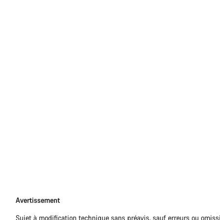
Avertissement
Avertissement
Sujet à modification technique sans préavis, sauf erreurs ou omiss