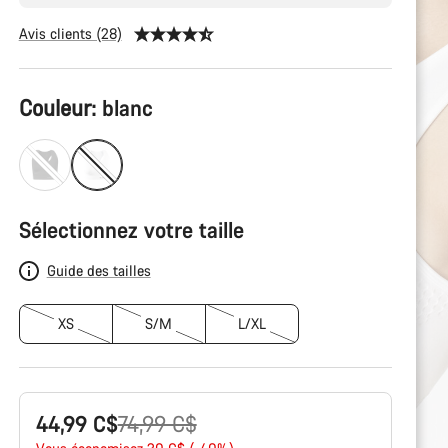
Avis clients (28)
Tuotekonfiguraatio
Couleur:
blanc
Sélectionnez votre taille
Guide des tailles
XS
S/M
L/XL
Prix
44,99 C$
74,99 C$