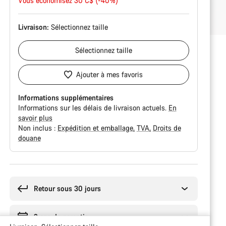
Vous économisez 30 C$ (-40%)
d’origine
Livraison:
Sélectionnez
taille
Sélectionnez
taille
Ajouter à mes favoris
Informations supplémentaires
Informations sur les délais de livraison actuels.
En
savoir plus
Non inclus :
Expédition et emballage
TVA
Droits de
douane
Syitä
ostaa
Retour sous 30 jours
2 ans de garantie