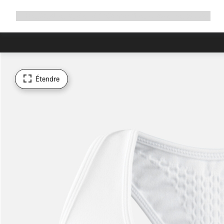
Développer
Boutique
Pourquoi choisir Canyon ?
Rouler avec nous
Service
la
navigation
Étendre