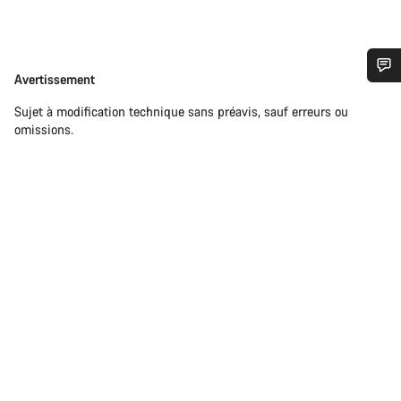
Avertissement
Avertissement
Besoin d’aide ?
Sujet à modification technique sans préavis, sauf erreurs ou
omissions.
Nos experts du service client vous attendent pour
répondre à vos questions.
Démarrer le Chat
Fermer