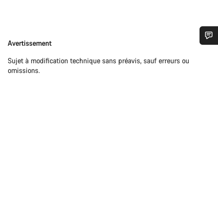
Avertissement
Avertissement
Besoin d’aide ?
Sujet à modification technique sans préavis, sauf erreurs ou
omissions.
Nos experts du service client vous attendent pour
répondre à vos questions.
Démarrer le Chat
Fermer