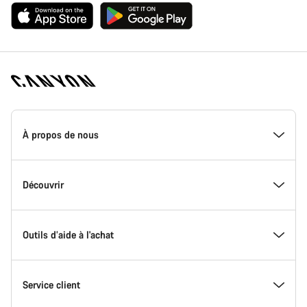
Page
d'accueil
À propos de nous
Canyon
-
Pied
de
Inside Canyon
Découvrir
page
Canyon
L'innovation chez Canyon
Evénements
Outils d’aide à l'achat
Canyon Factory Racing
Trouver les emplacements Canyon
Trouvez le Canyon de vos rêves
Service client