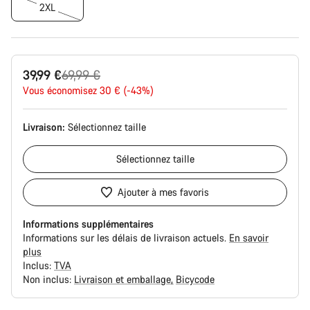
2XL
Prix
39,99 €
69,99 €
Vous économisez 30 € (-43%)
d’origine
Livraison:
Sélectionnez
taille
Sélectionnez
taille
Ajouter à mes favoris
Informations supplémentaires
Informations sur les délais de livraison actuels.
En savoir
plus
Inclus:
TVA
Non inclus:
Livraison et emballage
Bicycode