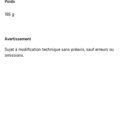
Poids
185 g
Avertissement
Avertissement
Sujet à modification technique sans préavis, sauf erreurs ou
omissions.