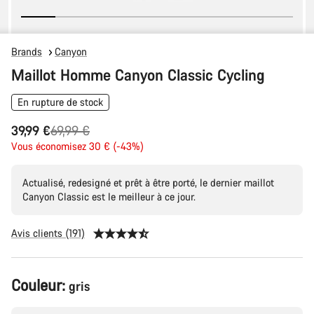
Brands
Canyon
Maillot Homme Canyon Classic Cycling
En rupture de stock
Prix
39,99 €
69,99 €
Vous économisez 30 € (-43%)
d’origine
Actualisé, redesigné et prêt à être porté, le dernier maillot
Canyon Classic est le meilleur à ce jour.
Avis clients (191)
Configuration
Couleur:
gris
du
produit