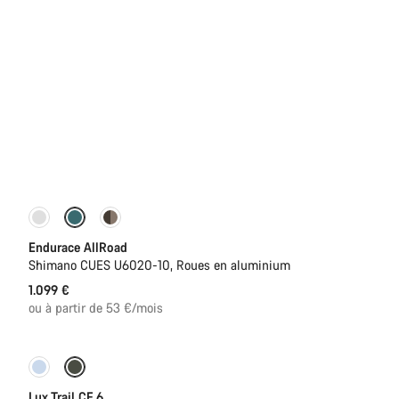
Entrée de gamme
Nouveau
Endurace AllRoad
Shimano CUES U6020-10, Roues en aluminium
1.099 €
ou à partir de 53 €/mois
Nouveau
Lux Trail CF 6