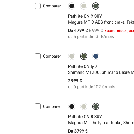
Comparer
-20%
Pathlite:ON 9 SUV
Magura MT C ABS front brake, Tek
Prix
De 4.799 €
5.999 €
Économisez jus
ou à partir de 131 €/mois
d’origine
Comparer
Pathlite:ONfly 7
Shimano MT200, Shimano Deore M
2.999 €
ou à partir de 102 €/mois
Comparer
Nouvelles disponibilités
Pathlite:ON 8 SUV
Magura MT thirty rear brake, Shi
De 3.799 €