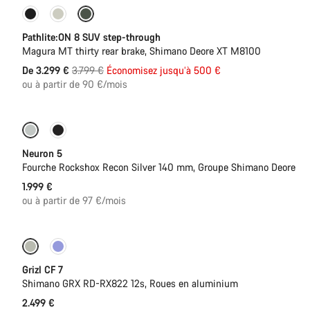
-13%
Nouvelles disponibilités
Pathlite:ON 8 SUV step-through
Magura MT thirty rear brake, Shimano Deore XT M8100
Prix
De 3.299 €
3.799 €
Économisez jusqu’à 500 €
ou à partir de 90 €/mois
d’origine
Nouveau
Neuron 5
Fourche Rockshox Recon Silver 140 mm, Groupe Shimano Deore
1.999 €
ou à partir de 97 €/mois
Grizl CF 7
Shimano GRX RD-RX822 12s, Roues en aluminium
2.499 €