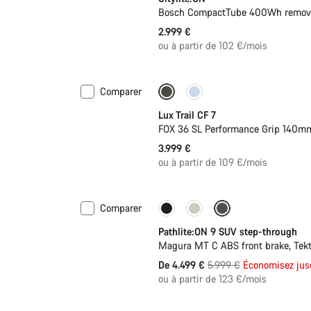
Bosch CompactTube 400Wh removab
2.999 €
ou à partir de 102 €/mois
Comparer
Nouveau
Lux Trail CF 7
FOX 36 SL Performance Grip 140mm
3.999 €
ou à partir de 109 €/mois
Comparer
-25%
Pathlite:ON 9 SUV step-through
Magura MT C ABS front brake, Tek
Prix
De 4.499 €
5.999 €
Économisez jus
ou à partir de 123 €/mois
d’origine