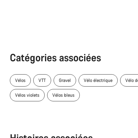
Catégories associées
Vélos
VTT
Gravel
Vélo électrique
Vélo d
Vélos violets
Vélos bleus
Histoires associées