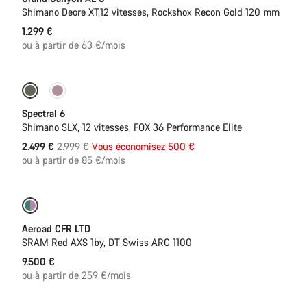
Shimano Deore XT,12 vitesses, Rockshox Recon Gold 120 mm
1.299 €
ou à partir de 63 €/mois
-17%
29" ou Mullet
Spectral 6
Shimano SLX, 12 vitesses, FOX 36 Performance Elite
Prix
2.499 €
2.999 €
Vous économisez 500 €
ou à partir de 85 €/mois
d’origine
Nouvelles disponibilités
Capteur de puissance
Aeroad CFR LTD
SRAM Red AXS 1by, DT Swiss ARC 1100
9.500 €
ou à partir de 259 €/mois