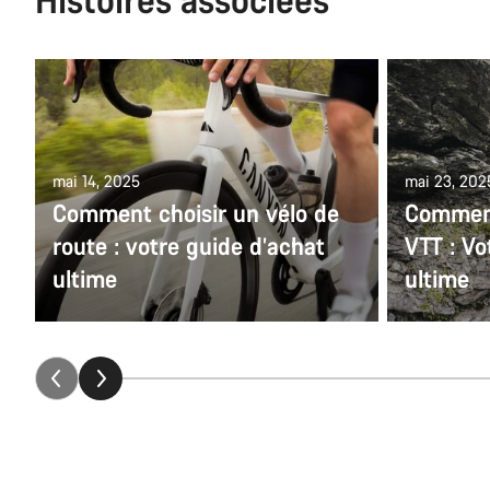
mai 14, 2025
mai 23, 202
Comment choisir un vélo de
Comment 
route : votre guide d’achat
VTT : Vo
ultime
ultime