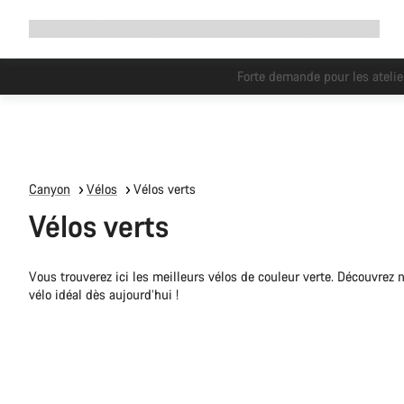
Développer
Boutique
Pourquoi choisir Canyon ?
Rouler avec nous
Service
la
navigation
Vous po
Canyon
Vélos
Vélos verts
Vélos verts
Vous trouverez ici les meilleurs vélos de couleur verte. Découvrez n
vélo idéal dès aujourd’hui !