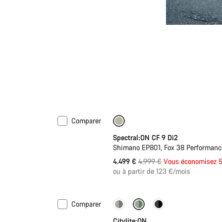
Comparer
-10%
Spectral:ON CF 9 Di2
Shimano EP801, Fox 38 Performance
Prix
4.499 €
4.999 €
Vous économisez 
ou à partir de 123 €/mois
d’origine
Comparer
Performance Line
Nouveau
Citylite:ON