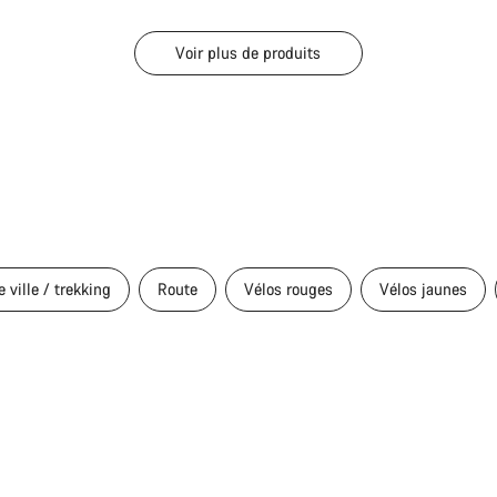
Voir plus de produits
e ville / trekking
Route
Vélos rouges
Vélos jaunes