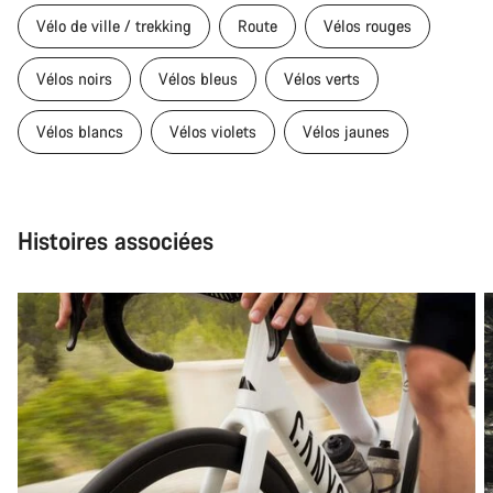
Vélo de ville / trekking
Route
Vélos rouges
Vélos noirs
Vélos bleus
Vélos verts
Vélos blancs
Vélos violets
Vélos jaunes
Histoires associées